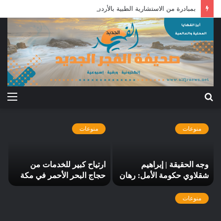
بمبادرة من الاستشارية الطبية بالأردن: علاج جرحى معركة الكرامة بالخارج
بحث
الق
عن
منوعات
منوعات
وجه الحقيقة | إبراهيم
ارتياح كبير للخدمات من
شقلاوي حكومة الأمل: رهان
حجاج البحر الأحمر في مكة
التوازنات وتحديات الفعل
والمدينة المنورة
السياسي
منوعات