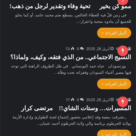
ممو كن بخير تحية وفاء وتقدير لرجل من ذهب!
في زمن قلّ فيه العطاء الخالص، يسطع نجم محمد حامد، أو كما يحلو
للجميع أن ينادوه بمحبة واعتزاز:…
أكمل القراءة »
W.M.R
أبريل 26, 2025
0
13
النسيج الاجتماعي.. من الذي فتقه، وكيف، ولماذا؟
بورتسودان حياه حمد اليونسابي في ظل الظروف الراهنة التي توحد
فيها مصير أغنياء السودان وفقرائه تحت وطأة…
أكمل القراءة »
W.M.R
أبريل 26, 2025
0
17
المسيرات… وستات الشاي!! مرتضى كرار
_تشرفت بمعية وفد إعلامي بحضور إجتماع لجنة الطوارئ وإدارة الأزمة
بولاية الخرطوم برئاسة والي ولاية الخرطوم أحمد عثمان…
أكمل القراءة »