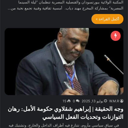
المكتبة الولائية ببورتسودان والقنصلية المصرية تنظمان “ليلة السينما
المصرية” بمشاركة المخرج مهند دياب. ​ أمسية ثقافية وفنية تجمع نخبة من…
أكمل القراءة »
W.M.R
يوليو 13, 2025
0
15
وجه الحقيقة | إبراهيم شقلاوي حكومة الأمل: رهان
التوازنات وتحديات الفعل السياسي
في سياق سياسي مأزوم، تتنازع فيه أطراف الداخل والخارج، وتشتبك فيه