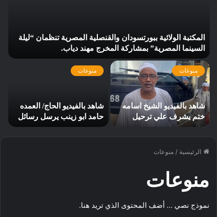
المكتبة الولائية ببورتسودان والقنصلية المصرية تنظمان “ليلة
السينما المصرية” بمشاركة المخرج مهند دياب. ​
منوعات
منوعات
شاهد بالفيديو الشيخ اسامه
شاهد بالفيديو الحاج/ العمده
ختم يشرف علي ترحيل
حامد ابو زينب يرسل رسائل
والتفويج الحجاج الي المدينة
من الأراضي المقدسه
المنورة والمشاعر بمكه
الرئيسية
/
منوعات
منوعات
نموذج نصي … أضف المحتوى الذي تريد هنا.