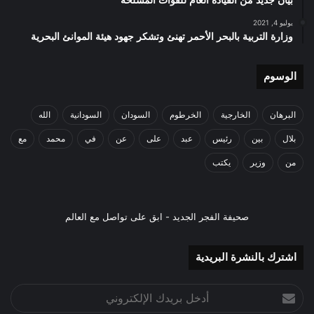
بيان جديد من القيادة العام للقوات المسلحة
يوليو 4, 2021
وزارة التربية بالبحر الأحمر تهنئ وتشكر جهود هيئة الموانئ البحرية
الوسوم
البرهان
الخارجية
الخرطوم
السودان
السودانية
الله
بلال
بين
رئيس
عبد
على
عن
في
محمد
مع
من
وزير
يكتب
صحيفة الفجر الجديد - ابق على تواصل مع العالم
اشترك بالنشرة البريدية
أدخل
بريدك