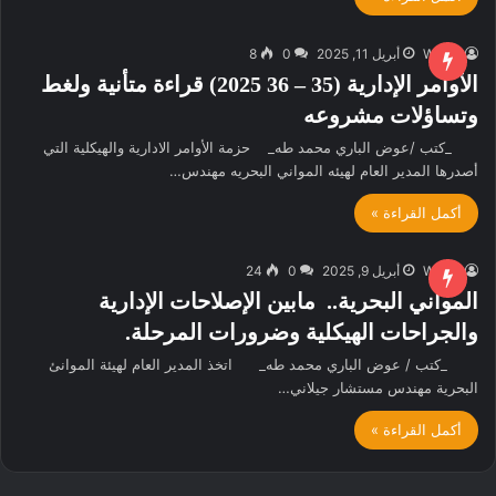
W.M.R
أبريل 11, 2025
0
8
الأوامر الإدارية (35 – 36 2025) قراءة متأنية ولغط
وتساؤلات مشروعه
_كتب /عوض الباري محمد طه_ حزمة الأوامر الادارية والهيكلية التي
أصدرها المدير العام لهيئه المواني البحريه مهندس…
أكمل القراءة »
W.M.R
أبريل 9, 2025
0
24
المواني البحرية.. مابين الإصلاحات الإدارية
والجراحات الهيكلية وضرورات المرحلة.
_كتب / عوض الباري محمد طه_ اتخذ المدير العام لهيئة الموانئ
البحرية مهندس مستشار جيلاني…
أكمل القراءة »