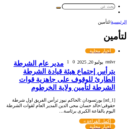
بحث
مقال
عن
عشوائي
الرئيسية
/
لتأمين
لتأمين
أخبار محلية
1
0
rmlvr
يوليو 20, 2025
مدير عام الشرطة
يترأس إجتماع هيئة قيادة الشرطة
الطارئ للوقوف على جاهزية قوات
الشرطة لتأمين ولاية الخرطوم
[ad_1] بورتسودان :الحاكم نيوز ترأس الفريق اول شرطة
حقوقى/خالد حسان محى الدين المدير العام لقوات الشرطة
اليوم بالقاعة الكبرى برئاسة…
أكمل القراءة »
أخبار محلية