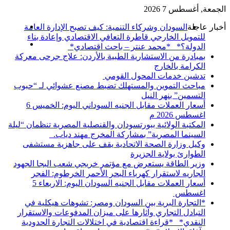
الجمعة, أغسطس 7 2026
القائمة
أخبار عاجلة
السودان وشركاء التنمية: كيف تصبح الإدارة العامة
للتمويل الخارجي قاطرة التعافي الاقتصادي وإعادة بناء
بحث
الدولة؟* *محمد عنتر – باحث اقتصادي*
عن
بمبادرة من الاستشارية الطبية بالأردن: علاج جرحى معركة
الكرامة بالخارج
تدشين خدمات المحول القومي
مباحث التموين والمستهلك تضبط مصنع عشوائي لـ “حبوب
التسمين” بنهر النيل
أسعار العملات مقابل الجنيه السوداني اليوم: الخميس 6
اغسطس 2026 م
المكتبة الولائية ببورتسودان والقنصلية المصرية تنظمان “ليلة
السينما المصرية” بمشاركة المخرج مهند دياب. ​
وكيل وزارة الصحة الاتحادية يقف على جاهزية مستشفى
الطوارئ بولاية الجزيرة
وزير الطاقة يستعرض مع مؤتمر خريجي شعب البجا الجهود
الجاريه لاستقرار كهرباء البحر الأحمر الخرطوم: الفجر
أسعار العملات مقابل الجنيه السودان اليوم: الاربعاء 5
اغسطس
*التجارة البرية بين السودان ومصر: تشوهات هيكلية في
التبادل التجاري وآثارها على ميزان المدفوعات والاستقرار
النقدي* *قراءة اقتصادية في اختلالات التجارة الحدودية