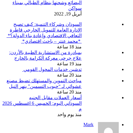
البضائع وشحنها بنظام الطبالي بميناء
سواكن
أبريل 19, 2022
السودان وشركاء التنمية: كيف تصبح
الإدارة العامة للتمويل الخارجي قاطرة
التعافي الاقتصادي وإعادة بناء الدولة؟*
*محمد عنتر – باحث اقتصادي*
منذ 18 ساعة
بمبادرة من الاستشارية الطبية بالأردن:
علاج جرحى معركة الكرامة بالخارج
منذ 19 ساعة
تدشين خدمات المحول القومي
منذ 20 ساعة
مباحث التموين والمستهلك تضبط مصنع
عشوائي لـ “حبوب التسمين” بنهر النيل
منذ 20 ساعة
أسعار العملات مقابل الجنيه
السوداني اليوم: الخميس 6 اغسطس 2026
م
منذ يوم واحد
Mark