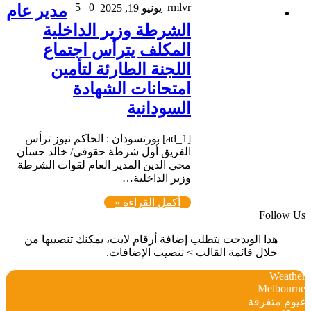
5
0
rmlvr
يونيو 19, 2025
مدير عام
الشرطة وزير الداخلية
المكلف يترأس اجتماع
اللجنة الطارئة لتأمين
امتحانات الشهادة
السودانية
[ad_1] بورتسودان : الحاكم نيوز ترأس
الفريق أول شرطة حقوقى/ خالد حسان
محي الدين المدير العام لقوات الشرطة
وزير الداخلية…
أكمل القراءة »
Follow Us
هذا الويدجت يتطلب إضافة أرقام لايت، يمكنك تنصيبها من
خلال قائمة القالب > تنصيب الإضافات.
Weather
Melbourne
غيوم متفرقة