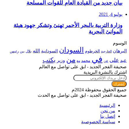
بيان جديد من القيادة العام للقوات المسلحة
يوليو 4, 2021
وزارة التربية بالبحر الأحمر تهنئ وتشكر جهود هيئة
الموانئ البحرية
الوسوم
السودان
الله
البرهان
السودانية
الخرطوم
رئيس
بلال
بين
الخارجية
في
من
يكتب
على
عبد
وزير
محمد
عن
مع
صحيفة الفجر الجديد - ابق على تواصل مع العالم
اشترك بالنشرة البريدية
أدخل
بريدك
الإلكتروني
جميع الحقوق محفوظة 2024م
صحيفة الفجر الجديد - ابق على تواصل مع الحدث
الرئيسية
من نحن
إتصل بنا
سياسة الخصوصية