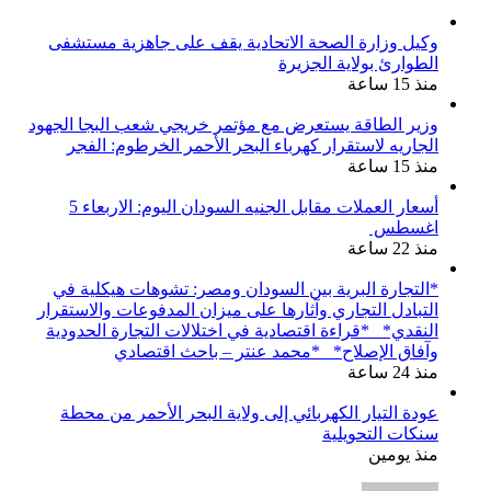
وكيل وزارة الصحة الاتحادية يقف على جاهزية مستشفى
الطوارئ بولاية الجزيرة
منذ 15 ساعة
وزير الطاقة يستعرض مع مؤتمر خريجي شعب البجا الجهود
الجاريه لاستقرار كهرباء البحر الأحمر الخرطوم: الفجر
منذ 15 ساعة
أسعار العملات مقابل الجنيه السودان اليوم: الاربعاء 5
اغسطس
منذ 22 ساعة
*التجارة البرية بين السودان ومصر: تشوهات هيكلية في
التبادل التجاري وآثارها على ميزان المدفوعات والاستقرار
النقدي* *قراءة اقتصادية في اختلالات التجارة الحدودية
وآفاق الإصلاح* *محمد عنتر – باحث اقتصادي
منذ 24 ساعة
عودة التيار الكهربائي إلى ولاية البحر الأحمر من محطة
سنكات التحويلية
منذ يومين