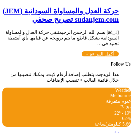
حركة العدل والمساواة السودانية (JEM)
[ad_1] بسم الله الرحمن الرحيمتنفي حركة العدل والمساواة
السودانية بشكل قاطع ما يتم ترويجه عن قيامها بأي أنشطة
تجنيد في…
أكمل القراءة »
Follow Us
هذا الويدجت يتطلب إضافة أرقام لايت، يمكنك تنصيبها من
خلال قائمة القالب > تنصيب الإضافات.
Weather
Melbourne
غيوم متفرقة
℃
20
22º - 19º
62%
5.66 كيلومتر/ساعة