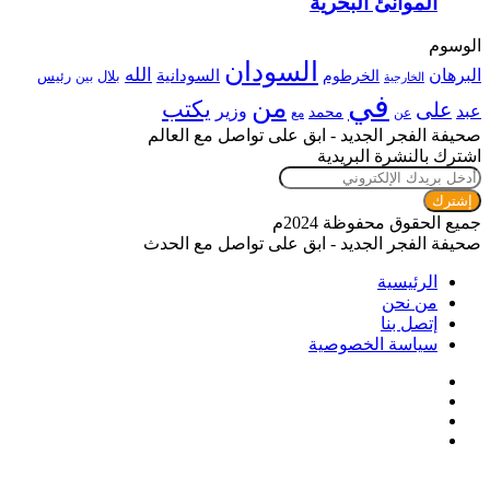
الموانئ البحرية
الوسوم
السودان
الله
البرهان
السودانية
الخرطوم
رئيس
بلال
بين
الخارجية
في
من
يكتب
على
عبد
وزير
محمد
عن
مع
صحيفة الفجر الجديد - ابق على تواصل مع العالم
اشترك بالنشرة البريدية
أدخل
بريدك
الإلكتروني
جميع الحقوق محفوظة 2024م
صحيفة الفجر الجديد - ابق على تواصل مع الحدث
الرئيسية
من نحن
إتصل بنا
سياسة الخصوصية
فيسبوك
تويتر
يوتيوب
انستقرام
زر