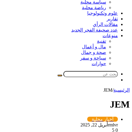
سياسة محلية
رياضة محلية
علوم وتكنولوجيا
تقارير
مقالات الرأي
عدد صحيفة الفجر الجديد
منوعات
تقنية
مال و أعمال
صحة و جمال
سياحة و سفر
حوارات
بحث
مقال
عن
عشوائي
الرئيسية
/
JEM
JEM
أخبار محلية
rmlvr
أبريل 22, 2025
5
0