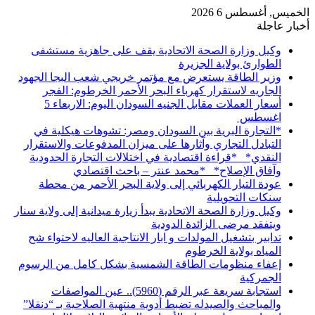
الخميس, أغسطس 6 2026
أخبار عاجلة
وكيل وزارة الصحة الاتحادية يقف على جاهزية مستشفى
الطوارئ بولاية الجزيرة
وزير الطاقة يستعرض مع مؤتمر خريجي شعب البجا الجهود
الجاريه لاستقرار كهرباء البحر الأحمر الخرطوم: الفجر
أسعار العملات مقابل الجنيه السودان اليوم: الاربعاء 5
اغسطس
*التجارة البرية بين السودان ومصر: تشوهات هيكلية في
التبادل التجاري وآثارها على ميزان المدفوعات والاستقرار
النقدي* *قراءة اقتصادية في اختلالات التجارة الحدودية
وآفاق الإصلاح* *محمد عنتر – باحث اقتصادي
عودة التيار الكهربائي إلى ولاية البحر الأحمر من محطة
سنكات التحويلية
وكيل وزارة الصحة الاتحادية يبدأ زيارة ميدانية إلى ولاية سنار
ويتفقد مرضى الزائدة الدودية
تدابير بتشغيل المولدات و ابار الانتاجية العاليه لاحتواء شح
المياه بولاية الخرطوم
إعفاء منظومات الطاقة الشمسية بشكل كامل من الرسوم
الجمركية
استجابة سريعة عبر الرقم (5960).. عين المواصفات
والمباحث والصيدله تضبط أدوية منتهية الصلاحية بـ “دنقلا”