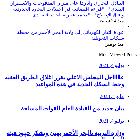
التبادل التجاري وآثارها على ميزان المدفوعات والاستقرار
النقدي* *قراءة اقتصادية في اختلالات التجارة الحدودية
وآفاق الإصلاح* *محمد عنتر – باحث اقتصادي
منذ 24 ساعة
عودة التيار الكهربائي إلى ولاية البحر الأحمر من محطة
سنكات التحويلية
منذ يومين
Most Viewed Posts
يوليو 4, 2021
عاااااجل المجلس الاعلي يقرر اغلاق الطريق العقبه
وخط السكك الحديد في هذه المواعيد
مايو 4, 2023
بيان جديد من القيادة العام للقوات المسلحة
يوليو 4, 2021
وزارة التربية بالبحر الأحمر تهنئ وتشكر جهود هيئة