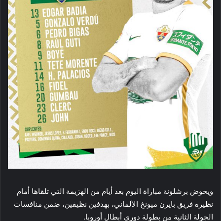
ويخوض برشلونة مباراة اليوم بعد أيام من الهزيمة التي تلقاها أمام
نظيره فريق بايرن ميونخ الألماني، بهدفين نظيفين، ضمن منافسات
الجولة الثانية من بطولة دوري أبطال أوروبا.