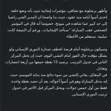
وأظهر برشلونة مع تشافي، مؤشرات إيجابية تنبِئ بأنه وضع خلفه
إحدى أسوأ أيامه منذ عقود، حيث بدا واضحا ان المدير الفني راضيا
إلى حد كبير عما شاهده في ميونخ، خصوصا أنه قال في المؤتمر
الصحفي عقب المباراة: “سنأخذ الإيجابيات.. ورغم أن النتيجة كانت
سلبية، سنتعلم من الأخطاء
.
وسيكون برشلونة أمام فرصة لخطف صدارة الدوري الإسباني ولو
بشكل مؤقت حال الفوز أمام التشي اليوم، حيث إن يحتل
المركز
الثاني في جدول الترتيب برصيد 13 نقطة جمعها من أربعة انتصارات
وتعادل
.
في المقابل،
يعاني إلتشي من سوء نتائح منذ بداية الموسم، حيث
إنه
يدخل المباراة وهو في أسوأ أحواله، بعد أن حصد نقطة واحدة
فقط من أول خمس جولات، ويحتل المركز قبل الأخير في جدول
ترتيب الدوري الإسباني
.