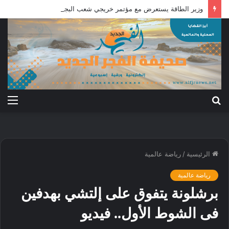
وزير الطاقة يستعرض مع مؤتمر خريجي شعب البجا الجهود الجاريه لاستقرار كهرباء البحر الأحمر الخرطوم: الفجر
بحث
الق
عن
الرئيسية
/
رياضة عالمية
رياضة عالمية
برشلونة يتفوق على إلتشي بهدفين
فى الشوط الأول.. فيديو