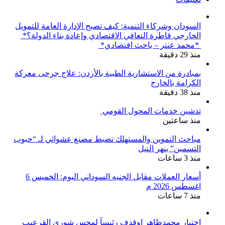
السودان وشركاء التنمية: كيف تصبح الإدارة العامة للتمويل
الخارجي قاطرة التعافي الاقتصادي وإعادة بناء الدولة؟*
*محمد عنتر – باحث اقتصادي*
منذ 29 دقيقة
بمبادرة من الاستشارية الطبية بالأردن: علاج جرحى معركة
الكرامة بالخارج
منذ 38 دقيقة
تدشين خدمات المحول القومي
منذ ساعتين
مباحث التموين والمستهلك تضبط مصنع عشوائي لـ “حبوب
التسمين” بنهر النيل
منذ 3 ساعات
أسعار العملات مقابل الجنيه السوداني اليوم: الخميس 6
اغسطس 2026 م
منذ 7 ساعات
اختيار محمدطاهر اوقدف رئيسآ لمجس شورى القرعيب