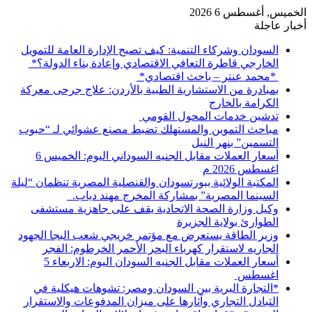
الخميس, أغسطس 6 2026
أخبار عاجلة
السودان وشركاء التنمية: كيف تصبح الإدارة العامة للتمويل
الخارجي قاطرة التعافي الاقتصادي وإعادة بناء الدولة؟*
*محمد عنتر – باحث اقتصادي*
بمبادرة من الاستشارية الطبية بالأردن: علاج جرحى معركة
الكرامة بالخارج
تدشين خدمات المحول القومي
مباحث التموين والمستهلك تضبط مصنع عشوائي لـ “حبوب
التسمين” بنهر النيل
أسعار العملات مقابل الجنيه السوداني اليوم: الخميس 6
اغسطس 2026 م
المكتبة الولائية ببورتسودان والقنصلية المصرية تنظمان “ليلة
السينما المصرية” بمشاركة المخرج مهند دياب. ​
وكيل وزارة الصحة الاتحادية يقف على جاهزية مستشفى
الطوارئ بولاية الجزيرة
وزير الطاقة يستعرض مع مؤتمر خريجي شعب البجا الجهود
الجاريه لاستقرار كهرباء البحر الأحمر الخرطوم: الفجر
أسعار العملات مقابل الجنيه السودان اليوم: الاربعاء 5
اغسطس
*التجارة البرية بين السودان ومصر: تشوهات هيكلية في
التبادل التجاري وآثارها على ميزان المدفوعات والاستقرار