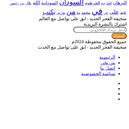
السودان
الله
البرهان
السودانية
الخرطوم
رئيس
بلال
بين
الخارجية
في
من
يكتب
على
عبد
وزير
محمد
عن
مع
صحيفة الفجر الجديد - ابق على تواصل مع العالم
اشترك بالنشرة البريدية
أدخل
بريدك
الإلكتروني
جميع الحقوق محفوظة 2024م
صحيفة الفجر الجديد - ابق على تواصل مع الحدث
الرئيسية
من نحن
إتصل بنا
سياسة الخصوصية
فيسبوك
تويتر
يوتيوب
انستقرام
زر
تويتر
ڤايبر
تيلقرام
واتساب
فيسبوك
الذهاب
إلى
الأعلى