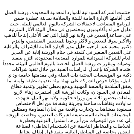
اختتمت الشركة السودانية للموارد المعدنية المحدودة، ورشة العمل
التي أقامتها الإدارة العامة للبيئة والسلامة بمدينة عطبرة ضمن
البرنامج المصاحب لاحتفالات الشركة باليوم العالمي للبيئة، حيث
تداول خبراء وأكاديميون ومختصون في مجال البيئة الأثار المترتبة
على صناعة التعدين في ولاية نهر النيل التي تعد الأعلى إنتاجاً للذهب
والأكبر سوقاً للتعدين والأكثر وجوداً للمعدنيين التقليديين، والتزم
دكتور محمد عبد الرحيم خليل مدير الإدارة العامة للإشراف والرقابة
على التعدين الصغير في كلمته في ختام الورشة إنابة عن المدير
العام للشركة السودانية للموارد المعدنية المحدودة، التزم بتنفيذ
توصيات ومقررات ورشة العمل الخاصة باليوم العالمي للبيئة، مجدداً
اهتمام الشركة بإعمال الدراسات الفنية من خلال تنفيذ شراكات
ذكية مع المؤسسات البحثية ذات الصلة وفي مقدمتها جامعة وداي
النيل، مؤكداً حرص الشركة على تهيئة بيئة تعدينية نظيفة وآمنة بما
يحقق السلامة والصحة المهنية ويدفع بخطى تطوير وتنمية قطاع
المعادن في السودان، وكانت الورشة التي استمرت زهاء الاربع
ساعات بحضور ثلاثة من وزراء حكومة ولاية نهر النيل، شهدت
مداولات ونقاشات ساخنة وجريئة وشفافة من أهل الاختصاص
مسنودة بمشاهدات وتجارب واقعية من لجان المقاومة وممثلين
للمجتمعات المحلية المستضيفة لشركات التعدين، وخلصت الورشة
إلى عدد من التوصيات من أبرزها، استمرار التوعية بخطورة
الخلاطات والمخاطر الناجمة عن الاستخدام الخاطيء لصناعة
التعدين وخاصة في المناطق النائية، تنفيذ قرار إيقاف نشاط