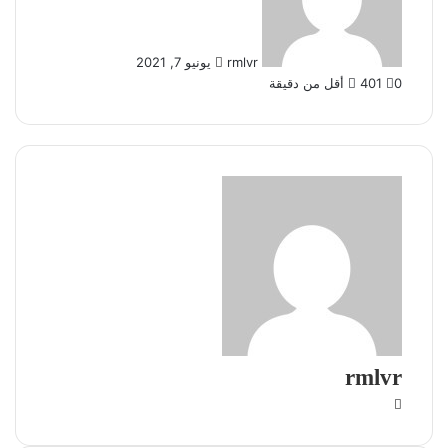
rmlvr
يونيو 7, 2021
0
401
أقل من دقيقة
rmlvr
موقع
الويب