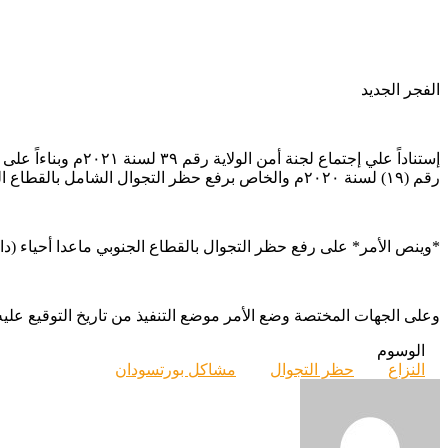
الفجر الجديد
رقم (١٩) لسنة ٢٠٢٠م والخاص برفع حظر التجوال الشامل بالقطاع الجنوبي ببورتسودان وتحديد زمن الحظر في مناطق الأحداث.
*وينص الأمر* على رفع حظر التجوال بالقطاع الجنوبي ماعدا أحياء (دار النعيم _الزاندا_حي فلب_مربعات حي المطار (٢٨و٢٩
وعلى الجهات المختصة وضع الأمر موضع التنفيذ من تاريخ التوقيع عليه في
الوسوم
النزاع
حظر التجوال
مشاكل بورتسودان
أرسل
بريدا
إلكترونيا