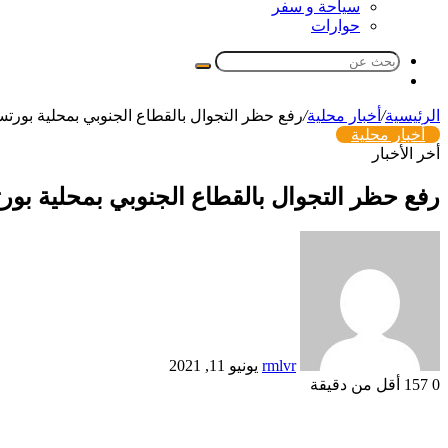
سياحة و سفر
حوارات
بحث
مقال
عن
عشوائي
الرئيسية
/
أخبار محلية
/
رفع حظر التجوال بالقطاع الجنوبي بمحلية بورتس
أخبار محلية
أخر الأخبار
رفع حظر التجوال بالقطاع الجنوبي بمحلية بور
أرسل
بريدا
إلكترونيا
rmlvr
يونيو 11, 2021
0
157
أقل من دقيقة
Odnoklassniki
تويتر
بوكيت
لينكدإن
فيسبوك
بينتيريست