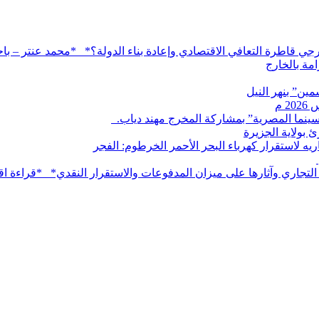
خارجي قاطرة التعافي الاقتصادي وإعادة بناء الدولة؟* *محمد عنتر – 
مة بالخارج
ين” بنهر النيل
لسينما المصرية” بمشاركة المخرج مهند دياب. ​
بولاية الجزيرة
ه لاستقرار كهرباء البحر الأحمر الخرطوم: الفجر
 التجاري وآثارها على ميزان المدفوعات والاستقرار النقدي* *قراءة اق