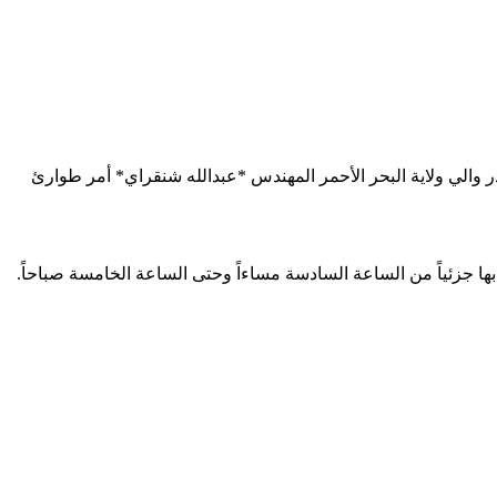
لجنة أمن الولاية رقم ٣٩ لسنة ٢٠٢١م وبناءاً على ما تم من إجراءات سابقة من أمر الطوارئ رقم (٢) لسنة ٢٠٢١م ، أصدر والي ولاية البحر الأحمر المهندس *عبدالله شنقراي* أمر طوارئ