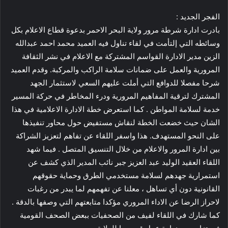
الفجر الجديد :
بادرت ادارة شرطة مرور ولاية البحر الاحمر بدعوة قطاع الاعلام بكل
وسائطه التي إلتأمت في لقاء تناول فيه العميد محمد احمد عبدالله
الزين مدير الادارة القواسم المشتركة مع الاعلام في نشر الثقافة
المرورية والعمل على ضمانات سلامة الراكب والمركبة. وقدم العميد
شرحا مفصلا للدوافع التي أملت عليهم السعي لاستثمار الجهد
المشترك لترقية المفاهيم المرورية ودرء المخاطر في حركة المسير
خدمة لسلامة المواطن . كما استعرض خطة الادارة الاعلامية في هذا
الشان حيث خضعت الخطة لنقاش مستفيض حول محاور تنفيذها
على النحو المستهدف. هذا واسفر اللقاء عن تفاهم لتعزيز الشراكة
بين ادارة المرور والاعلام من خلال التنسيق المتصل . فيما شهد
اللقاء العقيد الوليد عبد العزيز جبر نائب المدير الذي كشف عن
استمرارية جهدهم لسلامة مستخدمي الطرق وحماية حقوقهم
القانونية دون أي تساهل ، معلنا عن تفهمهم لما يبدر من رغبات
لاحراز الرضا عن الاداء المروري مؤكدا متابعتهم التي وصفها بالدقة .
كما شارك في اللقاء لفيف من الصحفيات ببعض الصحف القومية