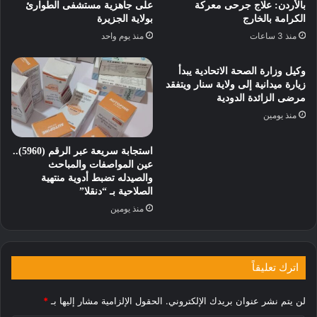
بالأردن: علاج جرحى معركة
على جاهزية مستشفى الطوارئ
الكرامة بالخارج
بولاية الجزيرة
منذ 3 ساعات
منذ يوم واحد
وكيل وزارة الصحة الاتحادية يبدأ
زيارة ميدانية إلى ولاية سنار ويتفقد
مرضى الزائدة الدودية
منذ يومين
استجابة سريعة عبر الرقم (5960)..
عين المواصفات والمباحث
والصيدله تضبط أدوية منتهية
الصلاحية بـ “دنقلا”
منذ يومين
اترك تعليقاً
لن يتم نشر عنوان بريدك الإلكتروني.
الحقول الإلزامية مشار إليها بـ
*