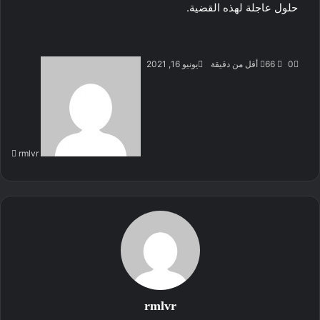
حلول عاجلة لهذه القضية.
أرس
0
66
أقل من دقيقة
يونيو 16, 2021
بريد
إلكت
rmlvr
rmlvr