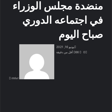
منضدة مجلس الوزراء
في اجتماعه الدوري
صباح اليوم
أرسل
يونيو 16, 2021
بريدا
0
66
أقل من دقيقة
إلكتروني
rmlvr