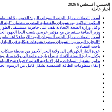
الخميس, أغسطس 6 2026
أخبار عاجلة
أسعار العملات مقابل الجنيه السوداني اليوم: الخميس 6 اغسطس 2026 م
المكتبة الولائية ببورتسودان والقنصلية المصرية تنظمان “ليلة ا
وكيل وزارة الصحة الاتحادية يقف على جاهزية مستشفى الطوارئ 
وزير الطاقة يستعرض مع مؤتمر خريجي شعب البجا الجهود الجاري
أسعار العملات مقابل الجنيه السودان اليوم: الاربعاء 5 اغسطس
*التجارة البرية بين السودان ومصر: تشوهات هيكلية في التبادل
باحث اقتصادي
عودة التيار الكهربائي إلى ولاية البحر الأحمر من محطة سنكات ا
وكيل وزارة الصحة الاتحادية يبدأ زيارة ميدانية إلى ولاية سنار و
تدابير بتشغيل المولدات و ابار الانتاجية العاليه لاحتواء شح الميا
إعفاء منظومات الطاقة الشمسية بشكل كامل من الرسوم الجم
إضافة
مقال
عمود
تسجيل
عشوائي
جانبي
انستقرام
الدخول
يوتيوب
تويتر
فيسبوك
القائمة