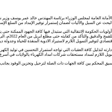
بالأمانة العامة لمجلس الوزراء برئاسة المهندس خالد عمر يوسف وزير ش
 البحث عن السبل والاليات لضمان إستمرار توفير الإمداد من السلع الإ
لويات الحكومة الانتقالية التي ستبذل فيها كافة الجهود الممكنة حتى 
اطمأن على محاصر
ادي لتوفير التمويل اللازم لاستيراد الادوية المنقذة للحياة وجدولة دي
رته لتذليل كافة العقبات التي تواجه استمرار التحسين في توليد الكهرب
تمويل اللازم لسداد مستحقات شركات امداد الكهرباء بالولايات في أسر
سيق المحكم بين كافة الجهات ذات الصلة لترحيل وتخزين الوقود بجانب ت