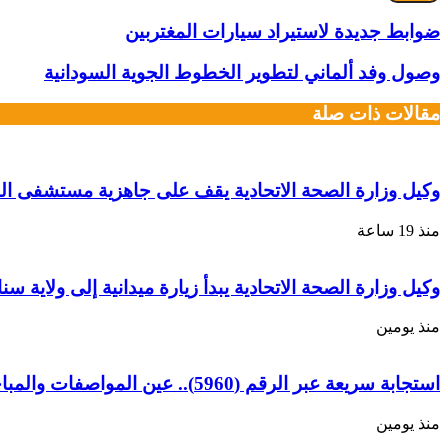
الإلكتروني
ضوابط جديدة لاستيراد سيارات المغتربين
وصول وفد ألماني لتطوير الخطوط الجوية السودانية
مقالات ذات صلة
وكيل وزارة الصحة الاتحادية يقف على جاهزية مستشفى الط
منذ 19 ساعة
وكيل وزارة الصحة الاتحادية يبدأ زيارة ميدانية إلى ولاية سن
منذ يومين
استجابة سريعة عبر الرقم (5960).. عين المواصفات والمباحث والصيدله تضبط أدوية منتهية الصلاحية بـ “دنقلا”
منذ يومين