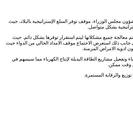
ؤون مجلس الوزراء، موقف توفر السلع الإستراتيجية بالبلاد، حيث
ستراتيجية بشكل متواصل.
يتم معالجة جميع مشكلاتها ليتم استقرار توفرها بشكل دائم. حيث
ة جملة التحديات المتعلقة بالمخزون الإستراتيجي للقمح والدقيق والتأكد من كفايته حتى مطلع ابريل من العام 2022م، الى جانب ذلك استعرض الاجتماع موقف الامداد الحالي من الدواء حيث
ون ادوية الامراض المزمنة.
اء وتفعيل مشاريع الطاقة البديلة لإنتاج الكهرباء مما سيسهم في
ع وقت ممكن.
وزيع والرقابة المستمرة.