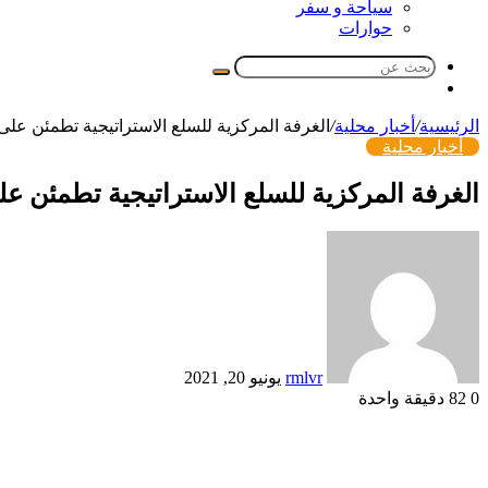
سياحة و سفر
حوارات
بحث
مقال
عن
عشوائي
الرئيسية
/
أخبار محلية
/
الغرفة المركزية للسلع الاستراتيجية تطمئن على
أخبار محلية
الغرفة المركزية للسلع الاستراتيجية تطمئن ع
أرسل
بريدا
إلكترونيا
rmlvr
يونيو 20, 2021
0
82
دقيقة واحدة
Odnoklassniki
تويتر
بوكيت
لينكدإن
فيسبوك
بينتيريست