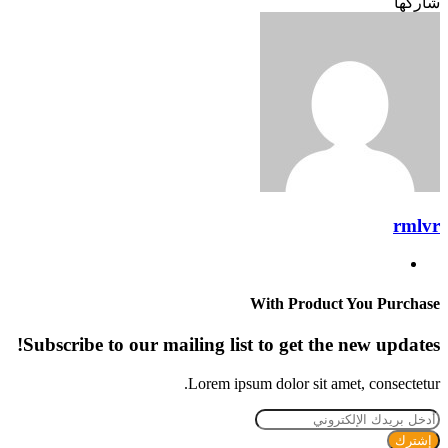
Odnoklassniki
تويتر
بوكيت
لينكدإن
فيسبوك
بينتيريست
شاركها
Odnoklassniki
تويتر
بوكيت
طباعة
لينكدإن
فيسبوك
مشاركة
بينتيريست
عبر
البريد
rmlvr
موقع
الويب
With Product You Purchase
Subscribe to our mailing list to get the new updates!
Lorem ipsum dolor sit amet, consectetur.
أدخل
بريدك