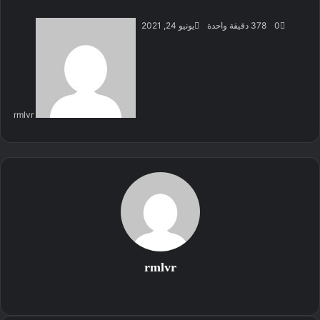
أرس
0
378
دقيقة واحدة
يونيو 24, 2021
بريد
إلكت
rmlvr
rmlvr
موقع
الويب