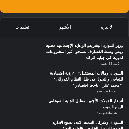
الأخيرة
الأشهر
تعليقات
وزير الموارد البشريةو الرعاية الإجتماعية محلية
ريفي وسط القضارف تستحق أكبر المشروعات
لدورها في جباية الزكاة
منذ 55 دقيقة
السودان ومآلات المستقبل* *رؤية اقتصادية
للتعافي والتحول في ظل النظام الفدرالي*
*محمد عنتر – باحث اقتصادي*
منذ ساعة واحدة
أسعار العملات الأجنبية مقابل الجنيه السوداني
اليوم السبت
منذ ساعة واحدة
السودان وشركاء التنمية: كيف تصبح الإدارة
العامة للتمويل الخارجي قاطرة التعافي