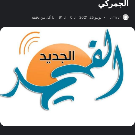
الجمركي
أرسل
rmlvr
يونيو 25, 2021
0
91
أقل من دقيقة
بريدا
إلكترونيا