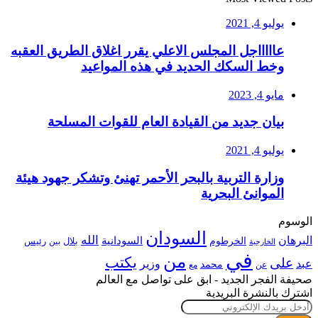
يوليو 4, 2021
عاااااجل المجلس الاعلي يقرر اغلاق الطريق العقبه
وخط السكك الحديد في هذه المواعيد
مايو 4, 2023
بيان جديد من القيادة العام للقوات المسلحة
يوليو 4, 2021
وزارة التربية بالبحر الأحمر تهنئ وتشكر جهود هيئة
الموانئ البحرية
الوسوم
السودان
الله
البرهان
السودانية
الخرطوم
رئيس
بلال
بين
الخارجية
في
من
يكتب
على
عبد
وزير
محمد
عن
مع
صحيفة الفجر الجديد - ابق على تواصل مع العالم
اشترك بالنشرة البريدية
أدخل