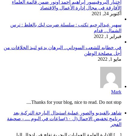
اختيار البروفيسور إبراهيم احمد اونور ضمن قائمة العلماء
الأفارقة فى مجال إدارة الأعمال والاقتصاد
أكتوبر 24, 2021
سهير عبدالرحيم تكتب : سلسلة ضربت ليك بالغلط : ترس
الشمال.. قدام
فبراير 1, 2022
في خطابه للشعب السوداني.. البرهان يدعو لنبذ الخلافات من
أجل مصلحة الوطن
مايو 1, 2022
Mark
Thanks for your blog, nice to read. Do not stop....
شاهد بالفيديو والصور عملية استبدال البارجة التركية بعد
برنامج تخفيض الاحمال(ل ١٠)ساعات في اليوم .... - صحيفة
الفجر
[…] الإدارة العامة للعمليات البحرية تفلح في ادخال البا...