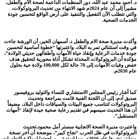
د. أحمد محمد عبد الله، دور المنظمات الداعمة لصحة الأم والطفل،
مشيراً إلى أن عام 2024م شهد الانتهاء من تحديث البروتوكولات،
والتي تتطلب الآن التفعيل والتنفيذ على أرض الواقع لتحسين جودة
الخدمات الصحية.
وأكدت مديرة صحة الام والطفل د. أسمهان الخير، أن الورشة جاءت
في وقت استثنائي تمر به البلاد، واعتبرتها “خطوة أساسية لتحسين
جودة خدمات الرعاية وإنقاذ حياة الأمهات وأطفالهن حديثي الولادة”،
مؤكدة أن البروتوكولات المحدثة تشكل أداة محورية لتحقيق هدف
خفض وفيات الأمهات إلى 70 حالة لكل 100,000 ولادة حية بحلول
عام 2030م.
كما أشار رئيس المجلس الاستشاري للنساء والتوليد بروفيسور
صديق آدم، إلى أن اللجنة الفنية قامت بمراجعة وتحديث
البروتوكولات لتناسب جميع البيئات والسياقات داخل البلاد، مضيفاً
أن هذا التحديث سيسهم في تقديم رعاية صحية جيدة لإنقاذ “أمهات
المستقبل”.
واعتبرت مديرة الصحة الانجابية سستر أمل محمود،تحديث
البروتوكولات في ظل الحرب “نجاح كبير”، موضحة أن آخر نسخة
منها تم نشرها عام 2016م، مما استدعى مراجعتها لمواكبة التطورات