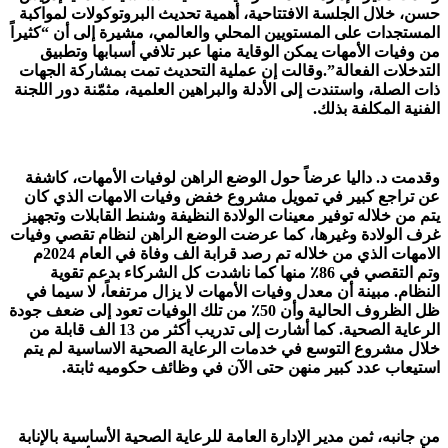
حسن، خلال الجلسة الافتتاحية، أهمية تحديث البروتوكولات لمواكبة
المستجدات على المستويين المحلي والعالمي، مشيرة إلى أن “كثيراً
من وفيات الأمهات يمكن الوقاية منها عبر تلافي أسبابها وتطبيق
التدخلات الفعالة”.وقالت إن عملية التحديث تمت بمشاركة الجهات
ذات الصلة، واستندت إلى الأدلة والبراهين العلمية، مثمّنة دور اللجنة
الفنية المكلفة بذلك.
وقدمت د. داليا عرضاً حول الوضع الراهن لوفيات الأمهات، كاشفة
عن تراجع كبير في تمويل مشروع خفض وفيات الامهات الذي كان
يتم من خلاله توفير معينات الولادة النظيفة وشنط القابلات وتجهيز
غرف الولادة وغيرها، كما عرضت الوضع الراهن لنظام تقصي وفيات
الامهات الذي من خلاله تم رصد قرابة الف وفاة في العام 2024م
وتم التقصي في 86٪؜ منها كما ناشدت كل الشركاء بدعم تقوية
النظام. مبينة أن معدل وفيات الأمهات لا يزال مرتفعاً، لا سيما في
ظل الظروف الحالية وأن 50٪ من تلك الوفيات تعود إلى ضعف جودة
الرعاية الصحية. كما أشارت إلى تدريب أكثر من 13 الف قابلة من
خلال مشروع التوسع في خدمات الرعاية الصحية الاساسية لم يتم
استيعاب عدد كبير منهن حتى الآن في وظائف حكوميه ثابتة.
من جانبه، ثمن مدير الإدارة العامة للرعاية الصحية الأساسية بالإنابة