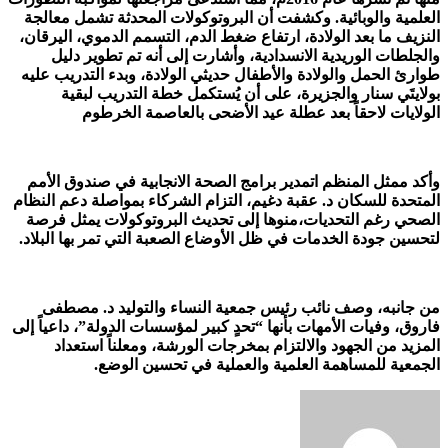
العلمية والوبائية. وكشفت أن البروتوكولات المحدثة تشمل معالجة
النزيف ما بعد الولادة، ارتفاع ضغط الدم، التسمم الدموي، اليرقان،
والجلطات الوريدية الانسدادية، وأشارت إلى أنه تم تطوير دليل
طوارئ الحمل والولادة والأطفال حديثي الولادة، وبدء التدريب عليه
بولايتَي سنار والجزيرة، على أن يُستكمل خطة التدريب لبقية
الولايات لاحقاً بعد عطلة عيد الأضحى بالعاصمة الخرطوم
وأكد ممثل المنظم اتمدير برامج الصحة الانجابية في صندوق الأمم
المتحدة للسكان د. عقبة دغيم، التزام الشركاء بمواصلة دعم النظام
الصحي رغم التحديات،منوها إلى تحديث البروتوكولات يمثل فرصة
لتحسين جودة الخدمات في ظل الأوضاع الصعبة التي تمر بها البلاد.
من جانبه، وصف نائب رئيس جمعية النساء والتوليد د. مصطفى
فاروق، وفيات الأمهات بأنها “تحدٍ كبير لمؤسسات الدولة”، داعياً إلى
المزيد من الجهود والالتزام بمخرجات الورشة، ومعلناً استعداد
الجمعية للمساهمة العلمية والعملية في تحسين الوضع.
أرسل
بريدا
إلكترونيا