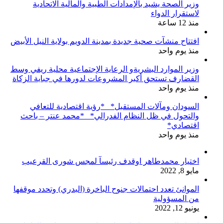
وزير الصحة يشيد بالإمدادات الطبية والمالية الاتحادية
لاستقرار الدواء
منذ 12 ساعة
افتتاح منشآت صحية جديدة بمدينة الدويم بولاية النيل الأبيض
منذ يوم واحد
وزير الموارد البشريةو الرعاية الإجتماعية محلية ريفي وسط
القضارف تستحق أكبر المشروعات لدورها في جباية الزكاة
منذ يوم واحد
السودان ومآلات المستقبل* *رؤية اقتصادية للتعافي
والتحول في ظل النظام الفدرالي* *محمد عنتر – باحث
اقتصادي*
منذ يوم واحد
اختيار محمدطاهر اوقدف رئيسآ لمجس شورى القرعيب
مايو 8, 2022
الموانئ تعدد احتمالات جنوح الباخرة (البدري) وتحدد موقفها
من المسؤولية
يونيو 12, 2022