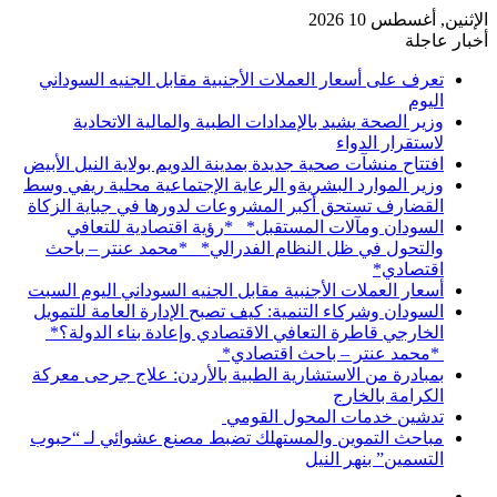
الإثنين, أغسطس 10 2026
أخبار عاجلة
تعرف على أسعار العملات الأجنبية مقابل الجنيه السوداني
اليوم
وزير الصحة يشيد بالإمدادات الطبية والمالية الاتحادية
لاستقرار الدواء
افتتاح منشآت صحية جديدة بمدينة الدويم بولاية النيل الأبيض
وزير الموارد البشريةو الرعاية الإجتماعية محلية ريفي وسط
القضارف تستحق أكبر المشروعات لدورها في جباية الزكاة
السودان ومآلات المستقبل* *رؤية اقتصادية للتعافي
والتحول في ظل النظام الفدرالي* *محمد عنتر – باحث
اقتصادي*
أسعار العملات الأجنبية مقابل الجنيه السوداني اليوم السبت
السودان وشركاء التنمية: كيف تصبح الإدارة العامة للتمويل
الخارجي قاطرة التعافي الاقتصادي وإعادة بناء الدولة؟*
*محمد عنتر – باحث اقتصادي*
بمبادرة من الاستشارية الطبية بالأردن: علاج جرحى معركة
الكرامة بالخارج
تدشين خدمات المحول القومي
مباحث التموين والمستهلك تضبط مصنع عشوائي لـ “حبوب
التسمين” بنهر النيل
إضافة