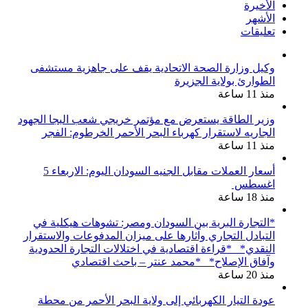
الأخيرة
الأشهر
تعليقات
وكيل وزارة الصحة الاتحادية يقف على جاهزية مستشفى
الطوارئ بولاية الجزيرة
منذ 11 ساعة
وزير الطاقة يستعرض مع مؤتمر خريجي شعب البجا الجهود
الجاريه لاستقرار كهرباء البحر الأحمر الخرطوم: الفجر
منذ 11 ساعة
أسعار العملات مقابل الجنيه السودان اليوم: الاربعاء 5
اغسطس
منذ 18 ساعة
*التجارة البرية بين السودان ومصر: تشوهات هيكلية في
التبادل التجاري وآثارها على ميزان المدفوعات والاستقرار
النقدي* *قراءة اقتصادية في اختلالات التجارة الحدودية
وآفاق الإصلاح* *محمد عنتر – باحث اقتصادي
منذ 20 ساعة
عودة التيار الكهربائي إلى ولاية البحر الأحمر من محطة