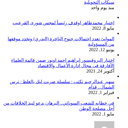
سنكات التحويلية
منذ يوم واحد
اختيار محمدطاهر اوقدف رئيسآ لمجس شورى القرعيب
مايو 8, 2022
الموانئ تعدد احتمالات جنوح الباخرة (البدري) وتحدد موقفها
من المسؤولية
يونيو 12, 2022
اختيار البروفيسور إبراهيم احمد اونور ضمن قائمة العلماء
الأفارقة فى مجال إدارة الأعمال والاقتصاد
أكتوبر 24, 2021
سهير عبدالرحيم تكتب : سلسلة ضربت ليك بالغلط : ترس
الشمال.. قدام
فبراير 1, 2022
في خطابه للشعب السوداني.. البرهان يدعو لنبذ الخلافات من
أجل مصلحة الوطن
مايو 1, 2022