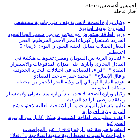
الخميس, أغسطس 6 2026
أخبار عاجلة
وكيل وزارة الصحة الاتحادية يقف على جاهزية مستشفى
الطوارئ بولاية الجزيرة
وزير الطاقة يستعرض مع مؤتمر خريجي شعب البجا الجهود
الجاريه لاستقرار كهرباء البحر الأحمر الخرطوم: الفجر
أسعار العملات مقابل الجنيه السودان اليوم: الاربعاء 5
اغسطس
*التجارة البرية بين السودان ومصر: تشوهات هيكلية في
التبادل التجاري وآثارها على ميزان المدفوعات والاستقرار
النقدي* *قراءة اقتصادية في اختلالات التجارة الحدودية
وآفاق الإصلاح* *محمد عنتر – باحث اقتصادي
عودة التيار الكهربائي إلى ولاية البحر الأحمر من محطة
سنكات التحويلية
وكيل وزارة الصحة الاتحادية يبدأ زيارة ميدانية إلى ولاية سنار
ويتفقد مرضى الزائدة الدودية
تدابير بتشغيل المولدات و ابار الانتاجية العاليه لاحتواء شح
المياه بولاية الخرطوم
إعفاء منظومات الطاقة الشمسية بشكل كامل من الرسوم
الجمركية
استجابة سريعة عبر الرقم (5960).. عين المواصفات
والمباحث والصيدله تضبط أدوية منتهية الصلاحية بـ “دنقلا”