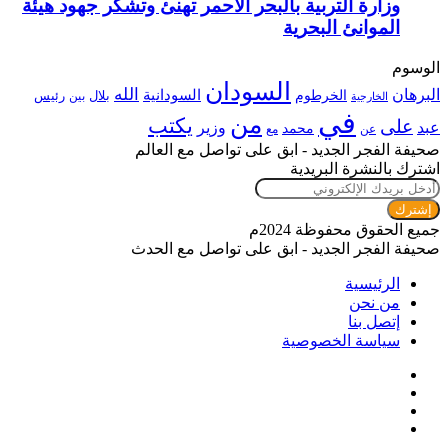
وزارة التربية بالبحر الأحمر تهنئ وتشكر جهود هيئة
الموانئ البحرية
الوسوم
السودان
الله
البرهان
السودانية
الخرطوم
رئيس
بلال
بين
الخارجية
في
من
يكتب
على
عبد
وزير
محمد
عن
مع
صحيفة الفجر الجديد - ابق على تواصل مع العالم
اشترك بالنشرة البريدية
أدخل
بريدك
الإلكتروني
جميع الحقوق محفوظة 2024م
صحيفة الفجر الجديد - ابق على تواصل مع الحدث
الرئيسية
من نحن
إتصل بنا
سياسة الخصوصية
فيسبوك
تويتر
يوتيوب
انستقرام