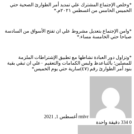
*وخلص الإجتماع المشترك علي تمديد أمر الطوارئ الصحية حتي
الخميس الخامس من اغسطس ٢٠٢١م.*
*وامن الإجتماع بتعديل مشروط علي ان تفتح الأسواق من السادسة
صباحا حتي الخامسة مساء.*
*وتزاول دور العبادة نشاطها مع تطبيق الإشتراطات الملزمة
للمصلين؛ بالتباعدظ ولبس الكمامات والتعقيم ٠علي ان تبقي بقية
بنود أمر الطوارئ رقم (٤٧)سارية حتي يوم الخميس*
أرسل
بريدا
إلكترونيا
rmlvr
أغسطس 1, 2021
0
334
دقيقة واحدة