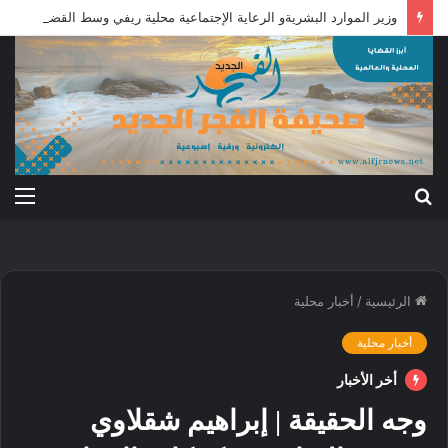
وزير الموارد البشريةو الرعاية الإجتماعية محلية ريفي وسط القضارف تستحق أكبر المشروعات لدورها في جباية الزكاة
بحث
الق
عن
الرئيسية
/
أخبار محلية
أخبار محلية
أخر الأخبار
وجه الحقيقة | إبراهيم شقلاوي