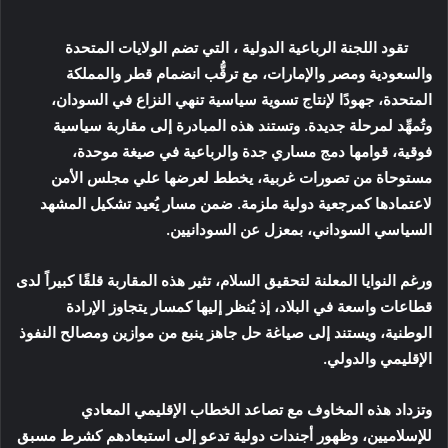
تقود اللجنة الرباعية الدولية ، التي تضم الولايات المتحدة
والسعودية ومصر والإمارات، مع ترقُّب انضمام قطر والمملكة
المتحدة، جهودًا لإنتاج تسوية سياسية تنهي النزاع في السودان،
وتُمهِّد لمرحلة جديدة. وتستند هذه المبادرة إلى مقاربة سياسية
فوقية، قوامها دمج مساري جدة والرباعية في صيغة موحدة،
مستوحاة من تصورات غربية، يخطط لعرضها علي مجلس الأمن
لاعتمادها كمرجعية دولية ملزمة. ضمن مسار يُعيد تشكيل المشهد
السياسي السوداني، بمعزل عن السودانيين.
ورغم النوايا المعلنة لتحقيق السلام، تثير هذه المقاربة قلقًا كبيراً لدى
قطاعات واسعة في البلاد، إذ يُنظر إليها كمسار يتجاوز الإرادة
الوطنية، ويستند إلى صياغة حل جاهز ينبع من موازين ومصالح النفوذ
الإقليمي والدولي.
وتزداد هذه المخاوف مع تصاعد الخطاب الإقليمي المعادي
للإسلاميين، وظهور أجندات دولية تدعو إلى استبعادهم كشرط مسبق