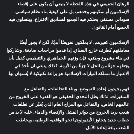
الرهان الحقيقي في هذه اللحظة لا ينبغي أن يكون على إقصاء
الإسلاميين أو تمكينهم وحدهم، بل على كيفية بناء نظام سياسي
سوداني مستقر، يحتكم فيه الجميع لصناديق الاقتراع، ويتساوى فيه
الجميع أمام القانون.
الإسلاميون كغيرهم، لا يملكون تفويضًا أبديًا، لكن لا يجوز أيضًا
معاملتهم كطرف خارج السياق. إذا قدموا مراجعات صادقة، وشاركوا
في بناء مشروع وطني، فإن وزنهم الجماهيري والتنظيمي كفيل بأن
يجعلهم جزءً من الحل لا جزءً من الأزمة. كذلك ينبغي ان نأخذ في
الاعتبار ما تمتلكه التيارات الإسلامية هو براعة تكتيكية لا يُستهان بها.
فهم يجيدون إعادة التموضع، وبناء التحالفات، والتفاعل مع
المتغيرات. لذلك يظل التحدي الحقيقي هو القدرة على الخروج من
عالمهم الخاص، والتفاعل مع المزاج العام الذي يُعبّر عن تطلعات
شعب يريد الخروج من دوائر الفشل والإقصاء والدماء. عليه لا بد من
خطاب جديد يتجاوز الأيديولوجيا نحو الواقعية الوطنية، ويخاطب
الشعب بلغة إعادة الأمل.