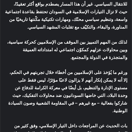
للانتقال السياسي. غير أن هذا المسار يصطدم بواقع أكثر تعقيدًا،
حيث لا تزال التيارات الإسلامية في السودان تحتفظ بقاعدة اجتماعية
واسعة، وتنظيم سياسي محنّك، ومهارات تكتيكية مكّنتها تاريخيًا من
المناورة، والبقاء، والتكيّف مع تقلبات المشهد السياسي.
لذلك من المهم التمييز بين الموقف من الإسلاميين كحركة سياسية،
وبين محاولات عزلهم كمكوّن اجتماعي له امتداداته العميقة
والمتجذرة في الدولة والمجتمع.
ورغم ما يُؤخذ على الإسلاميين من أخطاء خلال تجربتهم في الحكم،
إلا أنه لا يمكن إنكار أنهم لا يزالون لاعبًا مؤثرًا، ليس فقط على
مستوى الإدارة والتنظيم، بل أيضًا في معركة الكرامة للدفاع عن
وحدة البلاد، التي خاضها السودانيون ضد محاولات التفكيك، حيث
شاركوا بفعالية – مع غيرهم – في المقاومة الشعبية وصون السيادة
الوطنية.
بات الحديث عن المراجعات داخل التيار الإسلامي، وفق كثير من