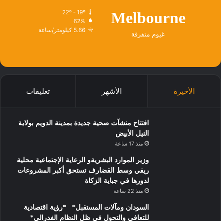
22º - 19º
Melbourne
62%
5.66 كيلومتر/ساعة
غيوم متفرقة
الأخيرة
الأشهر
تعليقات
افتتاح منشآت صحية جديدة بمدينة الدويم بولاية
النيل الأبيض
منذ 17 ساعة
وزير الموارد البشريةو الرعاية الإجتماعية محلية
ريفي وسط القضارف تستحق أكبر المشروعات
لدورها في جباية الزكاة
منذ 22 ساعة
السودان ومآلات المستقبل* *رؤية اقتصادية
للتعافي والتحول في ظل النظام الفدرالي*