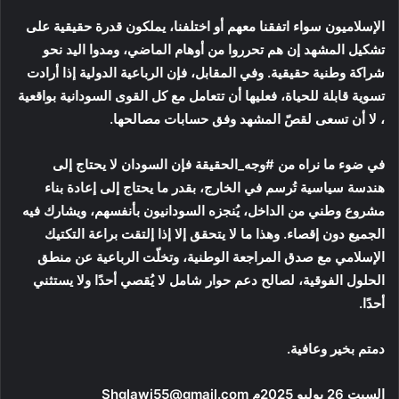
الإسلاميون سواء اتفقنا معهم أو اختلفنا، يملكون قدرة حقيقية على
تشكيل المشهد إن هم تحرروا من أوهام الماضي، ومدوا اليد نحو
شراكة وطنية حقيقية. وفي المقابل، فإن الرباعية الدولية إذا أرادت
تسوية قابلة للحياة، فعليها أن تتعامل مع كل القوى السودانية بواقعية
، لا أن تسعى لقصّ المشهد وفق حسابات مصالحها.
في ضوء ما نراه من #وجه_الحقيقة فإن السودان لا يحتاج إلى
هندسة سياسية تُرسم في الخارج، بقدر ما يحتاج إلى إعادة بناء
مشروع وطني من الداخل، يُنجزه السودانيون بأنفسهم، ويشارك فيه
الجميع دون إقصاء. وهذا ما لا يتحقق إلا إذا إلتقت براعة التكتيك
الإسلامي مع صدق المراجعة الوطنية، وتخلّت الرباعية عن منطق
الحلول الفوقية، لصالح دعم حوار شامل لا يُقصي أحدًا ولا يستثني
أحدًا.
دمتم بخير وعافية.
السبت 26 يوليو 2025م Shglawi55@gmail.com