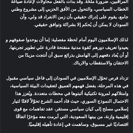
المراقبين، ضرورة ملحّة. وقد بدأت بالفعل محاولات لإعادة صياغة
الخطاب السياسي، والتحول من الأفق الحزبي إلى مشروع وطني
جامع، يقوم على إدراك حقيقي بأن زمن الانفراد قد ولي، وأن
السودان لا يمكن أن يُحكم إلا بشراكة وتوافق حقيقي.
لذلك الإسلاميون اليوم أمام لحظة مفصلية: إما أن يوحدوا صفوفهم و
يعيدوا تعريف دورهم كقوة مدنية منفتحة قادرة علي تطوير تجربتها،
أو أن يُعاد دفعهم إلى الهامش بذرائع سبق أن أنتجت مزيدًا من
الاحتقان والاستقطاب والارباك.
تزداد فرص تحوّل الإسلاميين في السودان إلى فاعل سياسي مقبول
في هذه المرحلة، بفضل فهمهم العميق لتعقيدات البيئة السياسية،
وامتلاكهم لمرونة تكتيكية أثبتوها في محطات متعددة. ويُعزز هذا
الاحتمال النموذج السوري، حيث قاد أحمد الشرع تحوّلاً لافتًا لتيار
إسلامي مسلح إلى كيان سياسي مستقر، عقد تفاهمات مع قوى
إقليمية وازنة، من بينها السعودية، التي أبرمت معه مؤخرًا اتفاقًا
اقتصاديًا غير مسبوق، وساهمت في إعادة تأهيله إقليميًا.