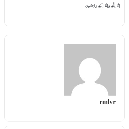
إِنَّا لِلَّهِ وَإِنَّا إِلَيْهِ رَاجِعُون
rmlvr
موقع
الويب