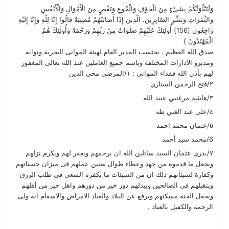
وَلَنَبْلُوَنَّكُمْ بِشَيْءٍ مِنَ الْخَوْفِ وَالْجُوعِ وَنَقْصٍ مِنَ الْأَمْوَالِ وَالْأَنْفُسِ
وَالثَّمَرَاتِ وَبَشِّرِ الصَّابِرِينَ. الَّذِينَ إِذَا أَصَابَتْهُمْ مُصِيبَةٌ قَالُوا إِنَّا لِلَّهِ وَإِنَّا إِلَيْهِ
رَاجِعُونَ (156) أُولَئِكَ عَلَيْهِمْ صَلَوَاتٌ مِنْ رَبِّهِمْ وَرَحْمَةٌ وَأُولَئِكَ هُمُ
الْمُهْتَدُونَ }
صدق الله العظيم . يحتسب المدير العام لهيئة الموانى البحرية ونوابه
ومديرو الادارات المختلفة وباسم جميع العاملين عند الله تعالى المغفور
لهم بأذن الله فقداء الموانى : ١/المرضي محي الدين
٢/فتح الرحمن السناري
٣/هاشم مرغنيي عبيد الله
٤/علي عبد الغني طه
٥/عثمان محمد احمد
6/محمد سيد أحمد
٧/بدري عثمان السيد سائلين الله ان يرحمهم ويغفر لهم ويكرم نزلهم
ويجعل ما قدموه من جهد وعطاء طوال سنين عملهم فى ميزان حسناتهم
وكفارة لسيئاتهم ذلك ان من السيئات ما يكفره السعى فى طلب الرزق
ويتقبلهم فى الصالحين ويبدلهم دور خير من دورهم واهل خير من أهلهم
ويجعل الجنة مسكنهم ويرفع عن البلاد والعباد الامراض والاسقام انه ولى
الرحمة والكفيل بالعباد .