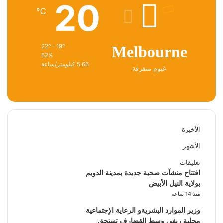
20
℃
22º - 19º
Melbourne
62%
5.66 كيلومتر/ساعة
غيوم متفرقة
الأخيرة
الأشهر
تعليقات
افتتاح منشآت صحية جديدة بمدينة الدويم
بولاية النيل الأبيض
منذ 14 ساعة
وزير الموارد البشريةو الرعاية الإجتماعية
محلية ريفي وسط القضارف تستحق