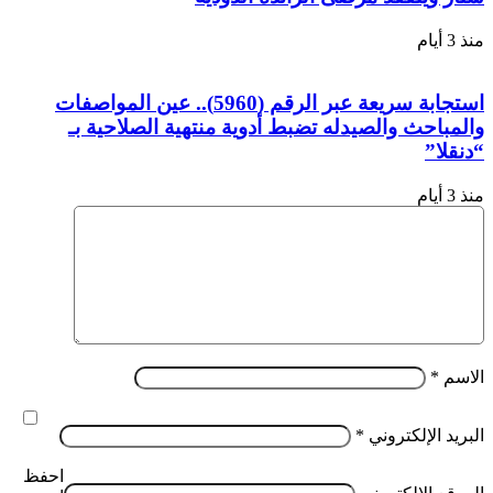
منذ 3 أيام
استجابة سريعة عبر الرقم (5960).. عين المواصفات
والمباحث والصيدله تضبط أدوية منتهية الصلاحية بـ
“دنقلا”
منذ 3 أيام
الاسم
*
البريد الإلكتروني
*
احفظ