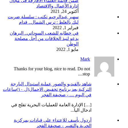
ضمن قائمة العلماء الأفارقة فى مجال
إدارة الأعمال والاقتصاد
أكتوبر 24, 2021
سهير عبدالرحيم تكتب : سلسلة ضربت
ليك بالغلط : ترس الشمال.. قدام
فبراير 1, 2022
في خطابه للشعب السوداني.. البرهان
يدعو لنبذ الخلافات من أجل مصلحة
الوطن
مايو 1, 2022
Mark
Thanks for your blog, nice to read. Do not
stop....
شاهد بالفيديو والصور عملية استبدال البارجة
التركية بعد برنامج تخفيض الاحمال(ل ١٠)ساعات
في اليوم .... - صحيفة الفجر
[…] الإدارة العامة للعمليات البحرية تفلح في
ادخال البا...
أردول يأسف للاعتداء على قيادات بمركزية
الحرية والتغيير - صحيفة الفجر