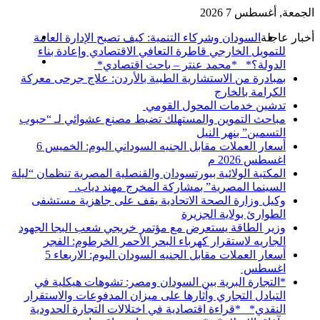
الجمعة, أغسطس 7 2026
القائمة
أخبار عاجلة
السودان وشركاء التنمية: كيف تصبح الإدارة العامة
للتمويل الخارجي قاطرة التعافي الاقتصادي وإعادة بناء
بحث
الدولة؟* *محمد عنتر – باحث اقتصادي*
عن
بمبادرة من الاستشارية الطبية بالأردن: علاج جرحى معركة
الكرامة بالخارج
تدشين خدمات المحول القومي
مباحث التموين والمستهلك تضبط مصنع عشوائي لـ “حبوب
التسمين” بنهر النيل
أسعار العملات مقابل الجنيه السوداني اليوم: الخميس 6
اغسطس 2026 م
المكتبة الولائية ببورتسودان والقنصلية المصرية تنظمان “ليلة
السينما المصرية” بمشاركة المخرج مهند دياب. ​
وكيل وزارة الصحة الاتحادية يقف على جاهزية مستشفى
الطوارئ بولاية الجزيرة
وزير الطاقة يستعرض مع مؤتمر خريجي شعب البجا الجهود
الجاريه لاستقرار كهرباء البحر الأحمر الخرطوم: الفجر
أسعار العملات مقابل الجنيه السودان اليوم: الاربعاء 5
اغسطس
*التجارة البرية بين السودان ومصر: تشوهات هيكلية في
التبادل التجاري وآثارها على ميزان المدفوعات والاستقرار
النقدي* *قراءة اقتصادية في اختلالات التجارة الحدودية