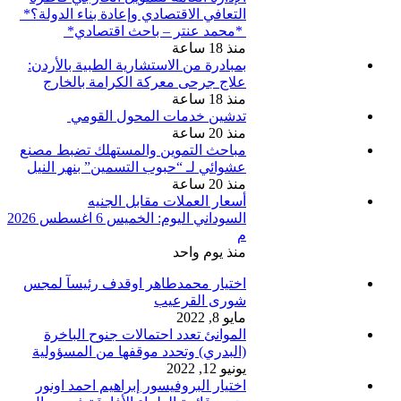
التعافي الاقتصادي وإعادة بناء الدولة؟*
*محمد عنتر – باحث اقتصادي*
منذ 18 ساعة
بمبادرة من الاستشارية الطبية بالأردن:
علاج جرحى معركة الكرامة بالخارج
منذ 18 ساعة
تدشين خدمات المحول القومي
منذ 20 ساعة
مباحث التموين والمستهلك تضبط مصنع
عشوائي لـ “حبوب التسمين” بنهر النيل
منذ 20 ساعة
أسعار العملات مقابل الجنيه
السوداني اليوم: الخميس 6 اغسطس 2026
م
منذ يوم واحد
اختيار محمدطاهر اوقدف رئيسآ لمجس
شورى القرعيب
مايو 8, 2022
الموانئ تعدد احتمالات جنوح الباخرة
(البدري) وتحدد موقفها من المسؤولية
يونيو 12, 2022
اختيار البروفيسور إبراهيم احمد اونور