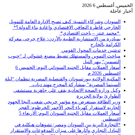
الخميس, أغسطس 6 2026
أخبار عاجلة
السودان وشركاء التنمية: كيف تصبح الإدارة العامة للتمويل
الخارجي قاطرة التعافي الاقتصادي وإعادة بناء الدولة؟*
*محمد عنتر – باحث اقتصادي*
بمبادرة من الاستشارية الطبية بالأردن: علاج جرحى معركة
الكرامة بالخارج
تدشين خدمات المحول القومي
مباحث التموين والمستهلك تضبط مصنع عشوائي لـ “حبوب
التسمين” بنهر النيل
أسعار العملات مقابل الجنيه السوداني اليوم: الخميس 6
اغسطس 2026 م
المكتبة الولائية ببورتسودان والقنصلية المصرية تنظمان “ليلة
السينما المصرية” بمشاركة المخرج مهند دياب. ​
وكيل وزارة الصحة الاتحادية يقف على جاهزية مستشفى
الطوارئ بولاية الجزيرة
وزير الطاقة يستعرض مع مؤتمر خريجي شعب البجا الجهود
الجاريه لاستقرار كهرباء البحر الأحمر الخرطوم: الفجر
أسعار العملات مقابل الجنيه السودان اليوم: الاربعاء 5
اغسطس
*التجارة البرية بين السودان ومصر: تشوهات هيكلية في
التبادل التجاري وآثارها على ميزان المدفوعات والاستقرار