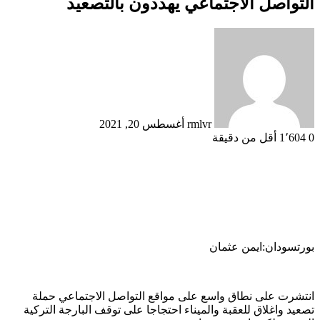
التواصل الاجتماعي يهددون بالتصعيد
أرسل
بريدا
إلكترونيا
rmlvr
أغسطس 20, 2021
0
1٬604
أقل من دقيقة
بورتسودان:ايمن عثمان
ﺍﻧﺘﺸﺮﺕ ﻋﻠﻰ ﻧﻄﺎﻕ ﻭﺍﺳﻊ ﻋﻠﻰ ﻣﻮﺍﻗﻊ ﺍﻟﺘﻮﺍﺻﻞ ﺍلاجتماعي حملة
تصعيد واغلاق للعقبة والميناء احتجاجا على توقف البارجة التركية