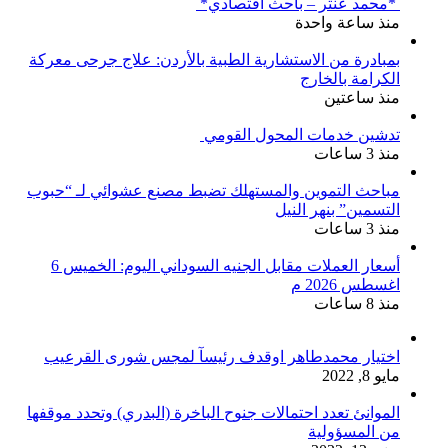
*محمد عنتر – باحث اقتصادي*
منذ ساعة واحدة
بمبادرة من الاستشارية الطبية بالأردن: علاج جرحى معركة
الكرامة بالخارج
منذ ساعتين
تدشين خدمات المحول القومي
منذ 3 ساعات
مباحث التموين والمستهلك تضبط مصنع عشوائي لـ “حبوب
التسمين” بنهر النيل
منذ 3 ساعات
أسعار العملات مقابل الجنيه السوداني اليوم: الخميس 6
اغسطس 2026 م
منذ 8 ساعات
اختيار محمدطاهر اوقدف رئيسآ لمجس شورى القرعيب
مايو 8, 2022
الموانئ تعدد احتمالات جنوح الباخرة (البدري) وتحدد موقفها
من المسؤولية