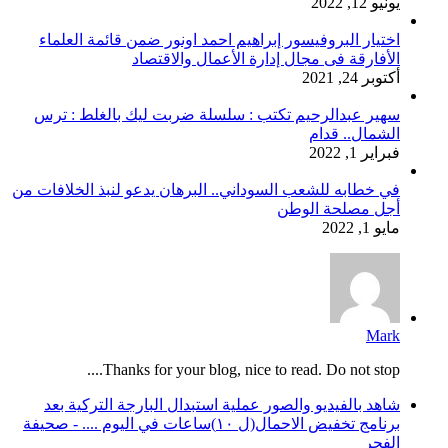
يونيو 12, 2022
اختيار البروفيسور إبراهيم احمد اونور ضمن قائمة العلماء
الأفارقة فى مجال إدارة الأعمال والاقتصاد
أكتوبر 24, 2021
سهير عبدالرحيم تكتب : سلسلة ضربت ليك بالغلط : ترس
الشمال.. قدام
فبراير 1, 2022
في خطابه للشعب السوداني.. البرهان يدعو لنبذ الخلافات من
أجل مصلحة الوطن
مايو 1, 2022
Mark
Thanks for your blog, nice to read. Do not stop....
شاهد بالفيديو والصور عملية استبدال البارجة التركية بعد
برنامج تخفيض الاحمال(ل ١٠)ساعات في اليوم .... - صحيفة
الفجر