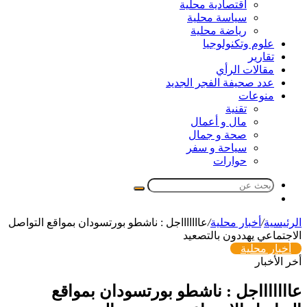
اقتصادية محلية
سياسة محلية
رياضة محلية
علوم وتكنولوجيا
تقارير
مقالات الرأي
عدد صحيفة الفجر الجديد
منوعات
تقنية
مال و أعمال
صحة و جمال
سياحة و سفر
حوارات
بحث
مقال
عن
عشوائي
الرئيسية
/
أخبار محلية
/
عاااااااجل : ناشطو بورتسودان بمواقع التواصل
الاجتماعي يهددون بالتصعيد
أخبار محلية
أخر الأخبار
عاااااااجل : ناشطو بورتسودان بمواقع