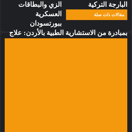
البارجة التركية
الزي والبطاقات
العسكرية
مقالات ذات صلة
ببورتسودان
بمبادرة من الاستشارية الطبية بالأردن: علاج
جرحى معركة الكرامة بالخارج
منذ 13 ساعة
وكيل وزارة الصحة الاتحادية يقف على جاهزية
مستشفى الطوارئ بولاية الجزيرة
منذ يومين
وكيل وزارة الصحة الاتحادية يبدأ زيارة ميدانية
إلى ولاية سنار ويتفقد مرضى الزائدة الدودية
منذ يومين
استجابة سريعة عبر الرقم (5960).. عين