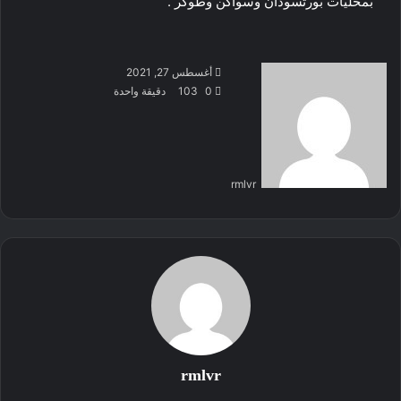
بمحليات بورتسودان وسواكن وطوكر .
أرسل
أغسطس 27, 2021
بريدا
0
103
دقيقة واحدة
إلكترونيا
rmlvr
rmlvr