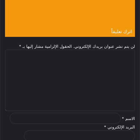
المواصفات والمباحث والصيدله تضبط أدوية
منتهية الصلاحية بـ “دنقلا”
منذ 3 أيام
اترك تعليقاً
لن يتم نشر عنوان بريدك الإلكتروني.
الحقول الإلزامية مشار إليها بـ
*
ا
ل
ت
ع
ل
ي
ق
*
الاسم
*
البريد الإلكتروني
*