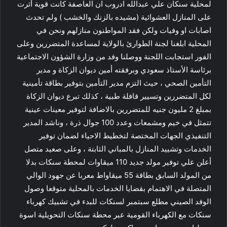
لمحلية سنكان علي عبدالله ادروب ان العاصفة كانت قوية أثرت
على المنازل العشوائية (مشيده بالزنك والخشب ) ولم تحدث
اصابات او وفيات ولكن فقد المواطنون منازلهم ونحن في
المحلية ابلغنا لجنة الطوارئ بالولاية لمساعدة المتضررين وعلى
الفور استجابت اللجنة ووصلنا وفد من وزارة الشؤون الاجتماعية
برئاسة الأستاذ سعودي وبرفقته أمين ديوان الزكاة و مدير
التأمين الصحي ، حيث التزم مدير التأمين بتوفير بطاقة تأمينية
لكل المتضررين وتسيير قافلة طبية ، كذلك تبرع ديوان الزكاة
بمبلغ 2 مليون جنيه للمتضررين بالاضافة لتوفير معينات عينية
تتمثل في خيم ومشمعات وعدد 100 جوال ذرة ، وناشد المدير
التنفيذي الجهات المختصة لتخطيط الاحياء لضمان توفير
الخدمات وتشييد المنازل بالمباني الثابتة ، وعلى صعيد متصل
أعلن علي توفير مولد جديد 110 ميقاوات لمحطة سنكات بدلا
من المولد السابق بطاقة 55 ميقاواط معربا عن جهود الوالي
المتصلة في الاهتمام بقضايا الخدمات بالمحلية متوقعا وصول
الوفد الصيني مطلع سبتمبر لسنكات للبدء في تشبيك كهرباء
سنكات مع الكهرباء القومية عبر محطة سنكات التحويلية اسوة