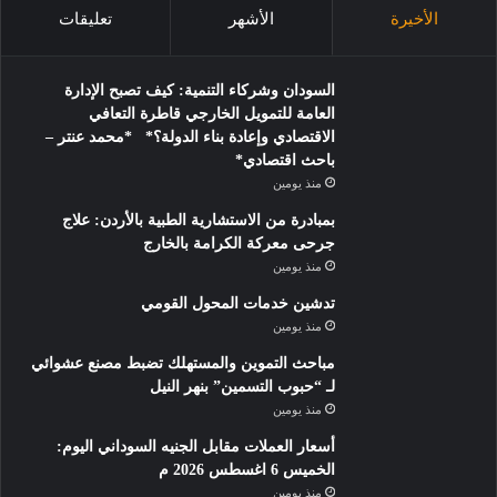
الأخيرة
الأشهر
تعليقات
السودان وشركاء التنمية: كيف تصبح الإدارة
العامة للتمويل الخارجي قاطرة التعافي
الاقتصادي وإعادة بناء الدولة؟* *محمد عنتر –
باحث اقتصادي*
منذ يومين
بمبادرة من الاستشارية الطبية بالأردن: علاج
جرحى معركة الكرامة بالخارج
منذ يومين
تدشين خدمات المحول القومي
منذ يومين
مباحث التموين والمستهلك تضبط مصنع عشوائي
لـ “حبوب التسمين” بنهر النيل
منذ يومين
أسعار العملات مقابل الجنيه السوداني اليوم:
الخميس 6 اغسطس 2026 م
منذ يومين