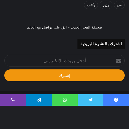
من
وزير
يكتب
صحيفة الفجر الجديد - ابق على تواصل مع العالم
اشترك بالنشرة البريدية
أدخل
بريدك
الإلكتروني
جميع الحقوق محفوظة 2024م
يسبوك
تويتر
واتساب
تيلقرام
ڤايبر
صحيفة الفجر الجديد - ابق على تواصل مع الحدث
الرئيسية
من نحن
إتصل بنا
سياسة الخصوصية