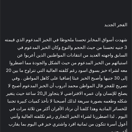
الفجر الجديد
شهدت أسواق المخابز تحسنا ملحوظا في الخبز المدعوم الذي قيمته
3 جنيه تحسنا من حيث الحجم والنوع وكان الخبز المدعوم في
السابق واجهته العديد من انتقادات المواطنين الذين أعربوا عن
استيائهم من الخبز المدعوم من حيث الشكل والجودة مما اضطروا
معه لشراء خبز بسوق اسود رغم كلفته العالية التي تتراوح ما بين 20
إلى 30 جنيها وأصبح الخبز عبئا إضافيا على كاهل المواطن . وفي
تصريح للفجر قال المواطن محمد أدروب أن الخبز المدعوم أصبح لا
يصلح للإنسان وان عمره الافتراضي لا يتجاوز ال20 ساعة حيث يتغير
شكله وطعمه بصورة سريعة لذلك أصبحنا لا نأخذ كميات كبيرة تجنبا
للخسائر المادية وهذا كلفنا أن نرتاد الأفران أكثر من ثلاثة مرات في
اليوم . لذا اضطررنا لشراء الخبز التجاري رغم تكلفته العالية وأنني
أعول أسرة تتكون من ثمانية افرد واشتري خبز في اليوم بما يقارب
ألف جنيه .