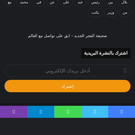
بلال
بين
رئيس
عبد
على
عن
في
محمد
مع
من
وزير
يكتب
صحيفة الفجر الجديد - ابق على تواصل مع العالم
اشترك بالنشرة البريدية
أدخل
بريدك
الإلكتروني
جميع الحقوق محفوظة 2024م
يسبوك
تويتر
واتساب
تيلقرام
ڤايبر
صحيفة الفجر الجديد - ابق على تواصل مع الحدث
الرئيسية
من نحن
إتصل بنا
سياسة الخصوصية