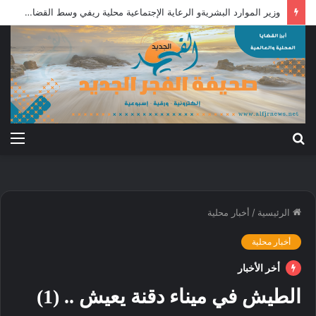
وزير الموارد البشريةو الرعاية الإجتماعية محلية ريفي وسط القضارف تستحق أكبر المشروعات لدورها في جباية الزكاة
بحث
الق
عن
الرئيسية
/
أخبار محلية
أخبار محلية
أخر الأخبار
الطيش في ميناء دقنة يعيش .. (1)