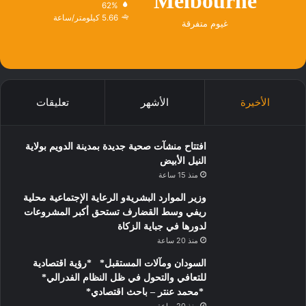
Melbourne
62%
5.66 كيلومتر/ساعة
غيوم متفرقة
الأخيرة
الأشهر
تعليقات
افتتاح منشآت صحية جديدة بمدينة الدويم بولاية
النيل الأبيض
منذ 15 ساعة
وزير الموارد البشريةو الرعاية الإجتماعية محلية
ريفي وسط القضارف تستحق أكبر المشروعات
لدورها في جباية الزكاة
منذ 20 ساعة
السودان ومآلات المستقبل* *رؤية اقتصادية
للتعافي والتحول في ظل النظام الفدرالي*
*محمد عنتر – باحث اقتصادي*