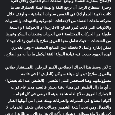
الإصلاح بمحاربة الفساد و وضع الملفات امام القانون وخلال فترة
وجيزة استطاع الرجل أن يرجع الثقة والهيبة لهيئة الجمارك بعد ما
كانت (خيبة الجمارك!) في الخمس سنوات الماضية – و اوقف خلال
معركته ملفات الفساد من الإعفاءات الجمركية والتعهدات والتسويات
والاذونات التي كانت تُمرر لصالح (الاقارب!) و (الجوكية!) و (تسعة
طويلة من الحركات المختلسة!) في العربات وشحنات السكر وغيرها
من الشحنات – حيثُ تعامل معها الفريق صلاح بالقانون وذلك جهد لا
يمكن إنكاره وعمل لا تخطئه عين المتابع المنصف – وفي تقديري
لهذه الجهود جددت فيه قيادة الدولة الثقة ليكمل ما بدأ به من إصلاح .
:: لكن وسط هذا الحراك الإصلاحي الكبير للرجلين (المستشار جيلاني
والفريق صلاح) تبدو ان ميناء سواكن (الطيش! ) في قائمة
مسؤولياتهم وهنا استحضر المثل الشعبي : (الطيش عند الله بعيش!)
_ أي ما زال الطيش في ميناء دقنة يعيش فالسيد مدير عام قوات
الجمارك الفريق صلاح لعله شاهد بعينه الفوضى في كل اتجاه –
أكوام البضائع في الممرات والطرقات وبيئة عمل التي أنهكها الغبار
والإهمال وهي تحت أشعة الشمس وصالات تعاني ضعف الخدمات لا
كهرباء ولا ماء ومظاهر عشوائية وأكشاك هنا وهناك – ميناءً عبارة عن