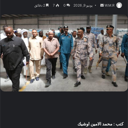
أرسل
W.M.R
يونيو 9, 2026
0
7
2 دقائق
بريدا
إلكترونيا
كتب : محمد الامين اوشيك