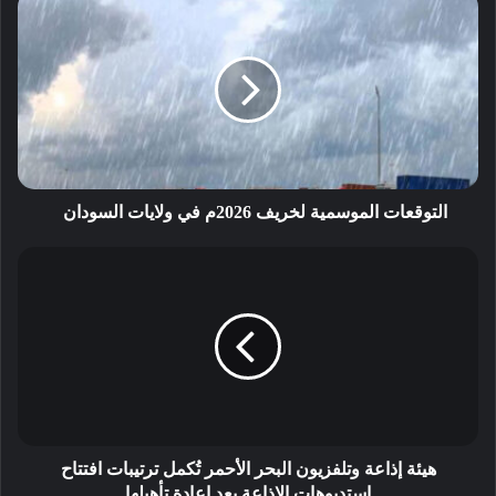
التوقعات الموسمية لخريف 2026م في ولايات السودان
هيئة إذاعة وتلفزيون البحر الأحمر تُكمل ترتيبات افتتاح
استديوهات الإذاعة بعد إعادة تأهيلها