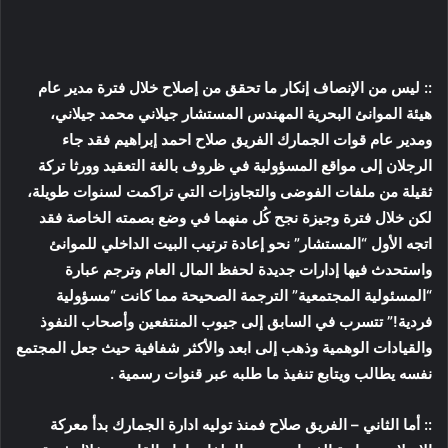
:: ليس من الإنصاف إنكار ما تحقق من إصلاح خلال فترة مدير عام
هيئة الموانئ البحرية المهندس المستشار جيلاني محمد جيلاني،
ومدير عام قوات الجمارك الفريق صلاح احمد إبراهيم فقد جاء
الرجلان إلى مواقع المسؤولية في ظروف بالغة التعقيد وورثا تركة
ثقيلة من ملفات الفوضى والتجاوزات التي تراكمت لسنوات طويلة،
لكن خلال فترة وجيزة نجح كُل منهما في وضع بصمته الخاصة فقد
اتجه الأول “المستشار” نحو إعادة ترتيب البيت الداخلي للموانئ
واستحدث فيها إدارات جديدة لحفظ المال العام وترجم عبارة
“المسئولية المجتمعية” الترجمة الصحيحة مما كانت “مسؤولية
فردية!” تتسرب في السابق إلى جيوب المنتفعين وأصحاب النفوذ
والقيادات الوهمية وذهب إلى ابعد والأكثر شفافية حيث جعل المجتمع
نفسه يطالب ويتابع تنفيذ ما طلبه عبر قنوات رسمية .
:: أما الثاني – الفريق صلاح فمنذ توليه ادارة الجمارك بدأ معركة