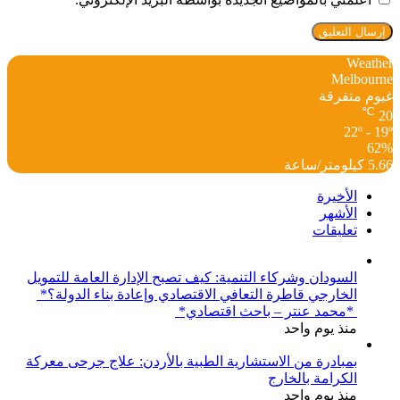
Weather
Melbourne
غيوم متفرقة
℃
20
22º - 19º
62%
5.66 كيلومتر/ساعة
الأخيرة
الأشهر
تعليقات
السودان وشركاء التنمية: كيف تصبح الإدارة العامة للتمويل
الخارجي قاطرة التعافي الاقتصادي وإعادة بناء الدولة؟*
*محمد عنتر – باحث اقتصادي*
منذ يوم واحد
بمبادرة من الاستشارية الطبية بالأردن: علاج جرحى معركة
الكرامة بالخارج
منذ يوم واحد