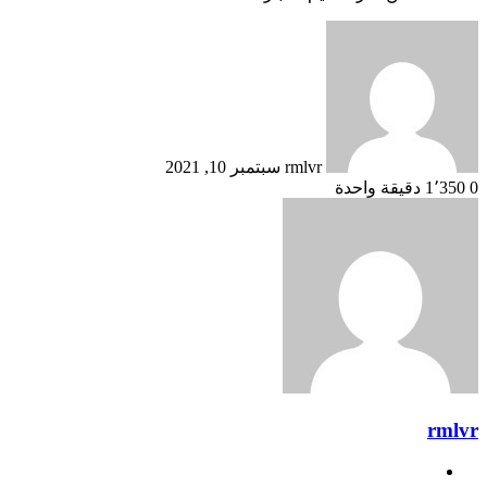
أرسل
بريدا
إلكترونيا
rmlvr
سبتمبر 10, 2021
0
1٬350
دقيقة واحدة
rmlvr
موقع