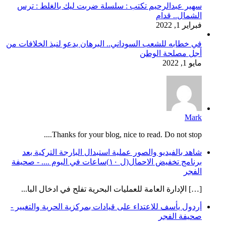
سهير عبدالرحيم تكتب : سلسلة ضربت ليك بالغلط : ترس
الشمال.. قدام
فبراير 1, 2022
في خطابه للشعب السوداني.. البرهان يدعو لنبذ الخلافات من
أجل مصلحة الوطن
مايو 1, 2022
Mark
Thanks for your blog, nice to read. Do not stop....
شاهد بالفيديو والصور عملية استبدال البارجة التركية بعد
برنامج تخفيض الاحمال(ل ١٠)ساعات في اليوم .... - صحيفة
الفجر
[…] الإدارة العامة للعمليات البحرية تفلح في ادخال البا...
أردول يأسف للاعتداء على قيادات بمركزية الحرية والتغيير -
صحيفة الفجر