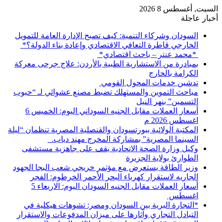
السبت, أغسطس 8 2026
أخبار عاجلة
السودان وشركاء التنمية: كيف تصبح الإدارة العامة للتمويل
الخارجي قاطرة التعافي الاقتصادي وإعادة بناء الدولة؟*
*محمد عنتر – باحث اقتصادي*
بمبادرة من الاستشارية الطبية بالأردن: علاج جرحى معركة
الكرامة بالخارج
تدشين خدمات المحول القومي
مباحث التموين والمستهلك تضبط مصنع عشوائي لـ “حبوب
التسمين” بنهر النيل
أسعار العملات مقابل الجنيه السوداني اليوم: الخميس 6
اغسطس 2026 م
المكتبة الولائية ببورتسودان والقنصلية المصرية تنظمان “ليلة
السينما المصرية” بمشاركة المخرج مهند دياب. ​
وكيل وزارة الصحة الاتحادية يقف على جاهزية مستشفى
الطوارئ بولاية الجزيرة
وزير الطاقة يستعرض مع مؤتمر خريجي شعب البجا الجهود
الجاريه لاستقرار كهرباء البحر الأحمر الخرطوم: الفجر
أسعار العملات مقابل الجنيه السودان اليوم: الاربعاء 5
اغسطس
*التجارة البرية بين السودان ومصر: تشوهات هيكلية في
التبادل التجاري وآثارها على ميزان المدفوعات والاستقرار