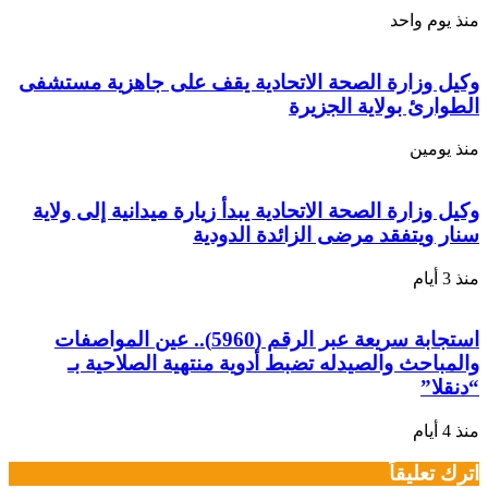
منذ يوم واحد
وكيل وزارة الصحة الاتحادية يقف على جاهزية مستشفى
الطوارئ بولاية الجزيرة
منذ يومين
وكيل وزارة الصحة الاتحادية يبدأ زيارة ميدانية إلى ولاية
سنار ويتفقد مرضى الزائدة الدودية
منذ 3 أيام
استجابة سريعة عبر الرقم (5960).. عين المواصفات
والمباحث والصيدله تضبط أدوية منتهية الصلاحية بـ
“دنقلا”
منذ 4 أيام
اترك تعليقاً