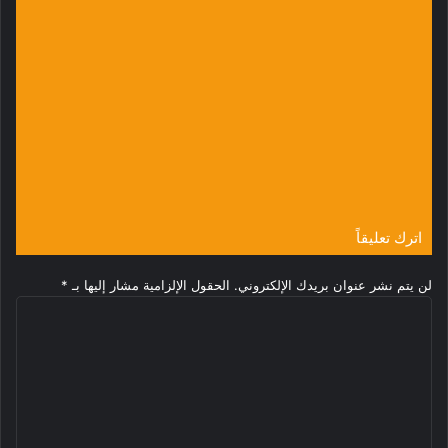
وكيل وزارة الصحة الاتحادية يبدأ زيارة ميدانية
إلى ولاية سنار ويتفقد مرضى الزائدة الدودية
منذ يومين
استجابة سريعة عبر الرقم (5960).. عين
المواصفات والمباحث والصيدله تضبط أدوية
منتهية الصلاحية بـ “دنقلا”
منذ يومين
اترك تعليقاً
لن يتم نشر عنوان بريدك الإلكتروني.
الحقول الإلزامية مشار إليها بـ
*
ا
ل
ت
ع
ل
ي
ق