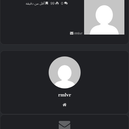
بريدا
0
99
أقل من دقيقة
إلكترونيا
rmlvr
rmlvr
موقع
الويب