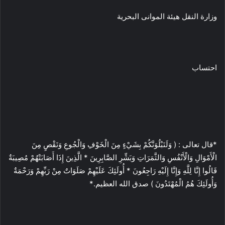
وزارة النقل هيئة الموانى البحرية
احتساب
*قال تعالى : ( وَلَنَبْلُوَنَّكُمْ بِشَيْءٍ مِنَ الْخَوْفِ وَالْجُوعِ وَنَقْصٍ مِنَ
الْأَمْوَالِ وَالْأَنْفُسِ وَالثَّمَرَاتِ وَبَشِّرِ الصَّابِرِينَ * الَّذِينَ إِذَا أَصَابَتْهُمْ مُصِيبَةٌ
قَالُوا إِنَّا لِلَّهِ وَإِنَّا إِلَيْهِ رَاجِعُونَ * أُولَئِكَ عَلَيْهِمْ صَلَوَاتٌ مِنْ رَبِّهِمْ وَرَحْمَةٌ
وَأُولَئِكَ هُمُ الْمُهْتَدُونَ ) صدق الله العظيم.*