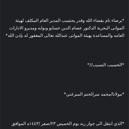
*برضاء تام بقضاء الله وقدر يحتسب المدير العام المكلف لهيئة
الموانى البحرية الدكتور عصام الدين حسابو ونوابه ومديرو الادارات
العامه والمساعدة بهيئة الموانى عندالله تعالى المغفور له بإذن الله*
*الحسيب النسيب//*
*مولانا/محمد سرالختم الميرغني*
*الذي انتقل الى جوار ربه يوم الخميس ٢٣/صفر /١٤٤٣ه الموافق