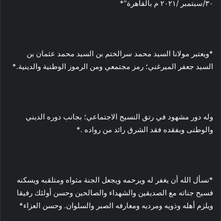
٣٠/سبتمبر /٢٠٢١ م بالقاهرة”*
*ويعتبر مولانا السيد محمد سرالختم بن السيد محمد عثمان بن
السيد جعفر الميرغني؛ رمز مجتمعي ومن الرموز الوطنية والدينية.*
وله دور مشهود في رتق النسيج الاجتماعي؛ بجانب دوره الديني
والوطنى وبفقده فقد الشرق رائد من رواده .*
*نسأل الله أن يغفر له ويرحمه ويجعل الجنة مثواه ومتلقبه ويسكنه
فسيح جناته مع الصديقين والشهداء والصالحين وحسن أولئك رفيقا
ويلزم أهله وذويه ومرديه ومعارفه الصبر والسلوان. وحسن العزاء*