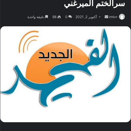
سرالختم الميرغني
أرسل
rmlvr
أكتوبر 2, 2021
0
98
دقيقة واحدة
بريدا
إلكترونيا