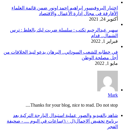
اختيار البروفيسور إبراهيم احمد اونور ضمن قائمة العلماء
الأفارقة فى مجال إدارة الأعمال والاقتصاد
أكتوبر 24, 2021
سهير عبدالرحيم تكتب : سلسلة ضربت ليك بالغلط : ترس
الشمال.. قدام
فبراير 1, 2022
في خطابه للشعب السوداني.. البرهان يدعو لنبذ الخلافات من
أجل مصلحة الوطن
مايو 1, 2022
Mark
Thanks for your blog, nice to read. Do not stop....
شاهد بالفيديو والصور عملية استبدال البارجة التركية بعد
برنامج تخفيض الاحمال(ل ١٠)ساعات في اليوم .... - صحيفة
الفجر