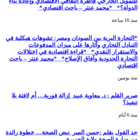
للتمويل الخارجي قاطرة التعافي الاقتصادي وإعادة بناء
الدولة؟* *محمد عنتر – باحث اقتصادي*
منذ 16 ساعة
*التجارة البرية بين السودان ومصر: تشوهات هيكلية في
التبادل التجاري وآثارها على ميزان المدفوعات
والاستقرار النقدي* *قراءة اقتصادية في اختلالات
التجارة الحدودية وآفاق الإصلاح* *محمد عنتر – باحث
اقتصادي
منذ يومين
صرير القلم : د. معاوية عبيد إزالة فورية… أم لافتة بلا
تنفيذ؟
منذ 6 أيام
حد القول بقلم :حسن السر نبض الصحة… خطوة رائدة
من وزارة الصحة ولاية الجزيرة