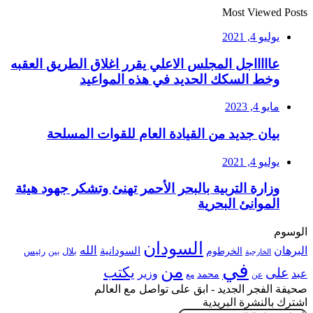
Most Viewed Posts
يوليو 4, 2021
عاااااجل المجلس الاعلي يقرر اغلاق الطريق العقبه
وخط السكك الحديد في هذه المواعيد
مايو 4, 2023
بيان جديد من القيادة العام للقوات المسلحة
يوليو 4, 2021
وزارة التربية بالبحر الأحمر تهنئ وتشكر جهود هيئة
الموانئ البحرية
الوسوم
السودان
الله
البرهان
السودانية
الخرطوم
رئيس
بلال
بين
الخارجية
في
من
يكتب
على
عبد
وزير
محمد
عن
مع
صحيفة الفجر الجديد - ابق على تواصل مع العالم
اشترك بالنشرة البريدية