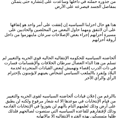
من جذوره حملته في داخلها وساعدت على إنتشاره حتى يتمكن
بمفاصل الجسد فيصرعه على الأرض
هذا هو حال احزابنا السياسيه إن إتفقت على أمر واحد هو إتفاقها
على أن لاتتفق ومهما حاول البعض من المخلصين والحادبين على
مسيرة أحزابهم إجراء بعض الإصلاحات سرعان ماينهزموا من داخل
أروقة أحزابهم
ألحاضنه السياسيه للحكومه الإنتقاليه الحاليه قوي الحريه والتغيير لم
تسلم من هذا الداء العضال سرطان الخلافات والإنقسامات فسارت
في ذات الدرب إقصاء وتهميش لبعض القيادات المتجرده لخدمة
البلاد وإنفرد باالملعب السياسي أشخاص بعينهم لايؤمنون باإحترام
الرأي والرأي الآخر
باالرغم من إعلان قيادات ألحاضنه السياسيه لقوى الحريه والتغيير
من قيام الإنتخابات في موعدها الا انه شعار مرفوع ولكنه لن يطبق
على أرض وذلك لعلمهم التام باأنهم لن يفوزوا في الإنتخابات القادمه
وذلك لإفتقارهم للقاعده السياسيه التي ستصوت لصالحهم فلذلك
ظلوا متمسكين بهذه الفتره الإنتقاليه إلا مالانهايه