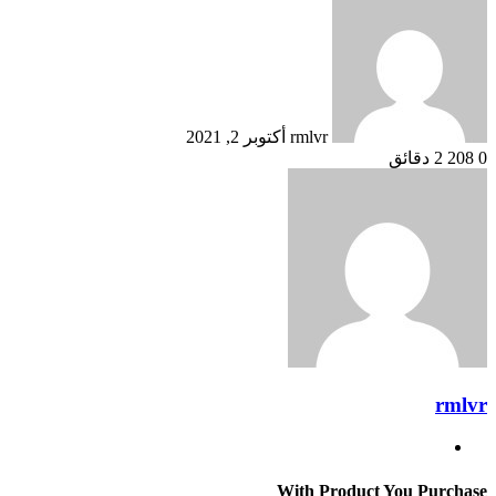
بريدا
إلكترونيا
rmlvr
أكتوبر 2, 2021
0
208
2 دقائق
rmlvr
موقع
الويب
With Product You Purchase