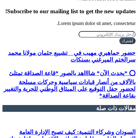
Subscribe to our mailing list to get the new updates!
Lorem ipsum dolor sit amet, consectetur.
أدخل
بريدك
الإلكتروني
حضور جماهيري مهيب في تشييع جثمان مولانا محمد
سرالختم الميرغني بسنكات
⭕ *يحدث الآن* شااااهد بالصور *قاعة الصداقة تمتلئ
بالآلاف من أنصار قيادات سياسية وحركات مسلحة
لحضور حفل التوقيع على الميثاق الوطني للحرية والتغيير
بقاعة الصداقة*
مقالات ذات صلة
السودان وشركاء التنمية: كيف تصبح الإدارة العامة