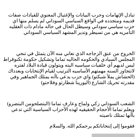
تبادل الإتهامات وحرب البيانات والإغتيال المعنوي للقيادات صفات
قديمه ومتجدده في الواقع السياسي السوداني لم يسلم منها اي
حزب سياسي سوداني وسيظل الحال في حاله مادام ذات العقليه
التأمريه هي من تسيطر وتدير المشهد السياسي السوداني
الخروج من عنق الزجاجه الذي نعاني منه الآن يتمثل في تنحي
المجلس السيادي والحكومه الحاليه تماما وتشكيل حكومة تكنوقراط
ليس لديهم أي خلفيات سياسيه البته ويتولون قيادة البلاد لفتره
لاتتجاوز السنه مهمتهم الأساسيه الترتيب لقيام الإنتخابات وبعدداك
(الحشاش يملأ شبكتو) واي حزب يدعي باأنه يمتلك الجماهير وفي
مقدرته تحريك الشارع (اليورينا شطارتو وفلاحتو)
الشعب السوداني زكي ولماح وعارف تماما (البتصلحومن البتضرو)
ويعلم تماما الأحجام الحقيقيه لهذه الأحزاب السياسية التي تدعي
باأنها تمتلك ناصيته
فقوموا إلى إنتخاباتكم يرحمكم الله. والسلام
أرسل