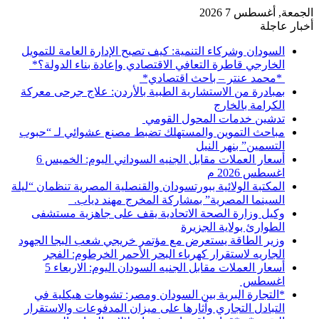
الجمعة, أغسطس 7 2026
أخبار عاجلة
السودان وشركاء التنمية: كيف تصبح الإدارة العامة للتمويل
الخارجي قاطرة التعافي الاقتصادي وإعادة بناء الدولة؟*
*محمد عنتر – باحث اقتصادي*
بمبادرة من الاستشارية الطبية بالأردن: علاج جرحى معركة
الكرامة بالخارج
تدشين خدمات المحول القومي
مباحث التموين والمستهلك تضبط مصنع عشوائي لـ “حبوب
التسمين” بنهر النيل
أسعار العملات مقابل الجنيه السوداني اليوم: الخميس 6
اغسطس 2026 م
المكتبة الولائية ببورتسودان والقنصلية المصرية تنظمان “ليلة
السينما المصرية” بمشاركة المخرج مهند دياب. ​
وكيل وزارة الصحة الاتحادية يقف على جاهزية مستشفى
الطوارئ بولاية الجزيرة
وزير الطاقة يستعرض مع مؤتمر خريجي شعب البجا الجهود
الجاريه لاستقرار كهرباء البحر الأحمر الخرطوم: الفجر
أسعار العملات مقابل الجنيه السودان اليوم: الاربعاء 5
اغسطس
*التجارة البرية بين السودان ومصر: تشوهات هيكلية في
التبادل التجاري وآثارها على ميزان المدفوعات والاستقرار