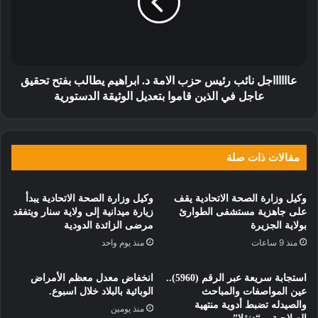
عااااااجل نائب رئيس حزب الامة د. ابراهيم يطالب بفتح تحقيق
عاجل في الذين قاموا بتعديل الوثيقة الدستورية
مقالات ذات صلة
وكيل وزارة الصحة الاتحادية يقف
وكيل وزارة الصحة الاتحادية يبدأ
على جاهزية مستشفى الطوارئ
زيارة ميدانية إلى ولاية سنار ويتفقد
بولاية الجزيرة
مرضى الزائدة الدودية
منذ 9 ساعات
منذ يوم واحد
استجابة سريعة عبر الرقم (5960)..
انخفاض معدل معظم الأمراض
عين المواصفات والمباحث
الوبائية بالبلاد خلال اسبوع.
والصيدله تضبط أدوية منتهية
منذ يومين