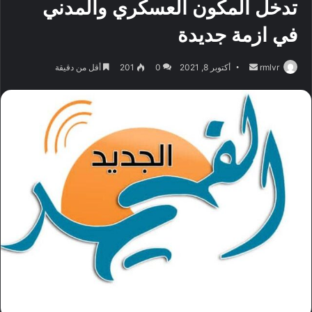
تدخل المكون العسكري والمدني
في ازمة جديدة
أرسل
rmlvr
أكتوبر 8, 2021
0
201
أقل من دقيقة
بريدا
إلكترونيا