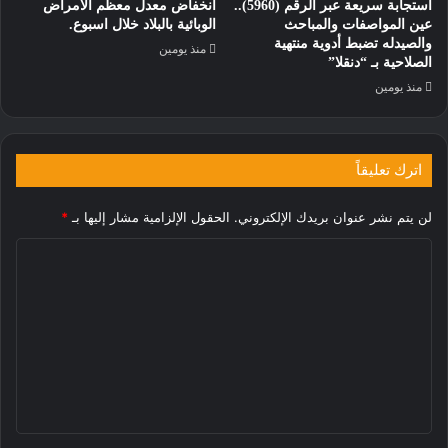
استجابة سريعة عبر الرقم (5960)..
انخفاض معدل معظم الأمراض
عين المواصفات والمباحث
الوبائية بالبلاد خلال اسبوع.
والصيدله تضبط أدوية منتهية
منذ يومين
الصلاحية بـ “دنقلا”
منذ يومين
اترك تعليقاً
لن يتم نشر عنوان بريدك الإلكتروني.
الحقول الإلزامية مشار إليها بـ
*
ا
ل
ت
ع
ل
ي
ق