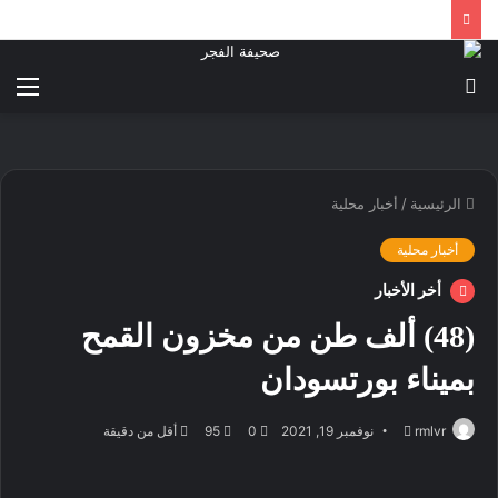
بحث
الق
عن
الرئيسية
/
أخبار محلية
أخبار محلية
أخر الأخبار
(48) ألف طن من مخزون القمح
بميناء بورتسودان
أرسل
rmlvr
نوفمبر 19, 2021
0
95
أقل من دقيقة
بريدا
إلكترونيا