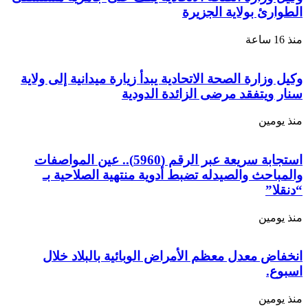
الطوارئ بولاية الجزيرة
منذ 16 ساعة
وكيل وزارة الصحة الاتحادية يبدأ زيارة ميدانية إلى ولاية
سنار ويتفقد مرضى الزائدة الدودية
منذ يومين
استجابة سريعة عبر الرقم (5960).. عين المواصفات
والمباحث والصيدله تضبط أدوية منتهية الصلاحية بـ
“دنقلا”
منذ يومين
انخفاض معدل معظم الأمراض الوبائية بالبلاد خلال
اسبوع.
منذ يومين