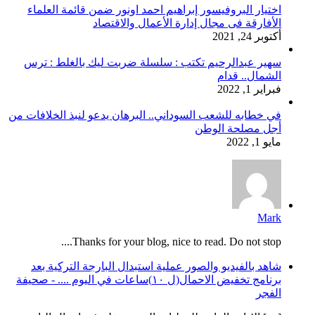
اختيار البروفيسور إبراهيم احمد اونور ضمن قائمة العلماء
الأفارقة فى مجال إدارة الأعمال والاقتصاد
أكتوبر 24, 2021
سهير عبدالرحيم تكتب : سلسلة ضربت ليك بالغلط : ترس
الشمال.. قدام
فبراير 1, 2022
في خطابه للشعب السوداني.. البرهان يدعو لنبذ الخلافات من
أجل مصلحة الوطن
مايو 1, 2022
Mark
Thanks for your blog, nice to read. Do not stop....
شاهد بالفيديو والصور عملية استبدال البارجة التركية بعد
برنامج تخفيض الاحمال(ل ١٠)ساعات في اليوم .... - صحيفة
الفجر