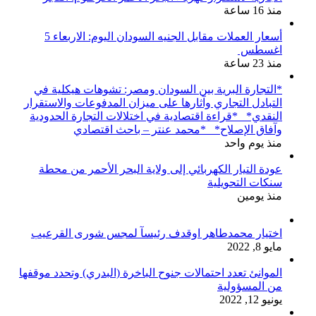
منذ 16 ساعة
أسعار العملات مقابل الجنيه السودان اليوم: الاربعاء 5
اغسطس
منذ 23 ساعة
*التجارة البرية بين السودان ومصر: تشوهات هيكلية في
التبادل التجاري وآثارها على ميزان المدفوعات والاستقرار
النقدي* *قراءة اقتصادية في اختلالات التجارة الحدودية
وآفاق الإصلاح* *محمد عنتر – باحث اقتصادي
منذ يوم واحد
عودة التيار الكهربائي إلى ولاية البحر الأحمر من محطة
سنكات التحويلية
منذ يومين
اختيار محمدطاهر اوقدف رئيسآ لمجس شورى القرعيب
مايو 8, 2022
الموانئ تعدد احتمالات جنوح الباخرة (البدري) وتحدد موقفها
من المسؤولية
يونيو 12, 2022