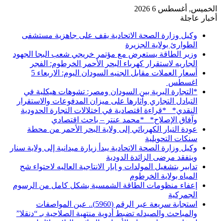
الخميس, أغسطس 6 2026
أخبار عاجلة
وكيل وزارة الصحة الاتحادية يقف على جاهزية مستشفى
الطوارئ بولاية الجزيرة
وزير الطاقة يستعرض مع مؤتمر خريجي شعب البجا الجهود
الجاريه لاستقرار كهرباء البحر الأحمر الخرطوم: الفجر
أسعار العملات مقابل الجنيه السودان اليوم: الاربعاء 5
اغسطس
*التجارة البرية بين السودان ومصر: تشوهات هيكلية في
التبادل التجاري وآثارها على ميزان المدفوعات والاستقرار
النقدي* *قراءة اقتصادية في اختلالات التجارة الحدودية
وآفاق الإصلاح* *محمد عنتر – باحث اقتصادي
عودة التيار الكهربائي إلى ولاية البحر الأحمر من محطة
سنكات التحويلية
وكيل وزارة الصحة الاتحادية يبدأ زيارة ميدانية إلى ولاية سنار
ويتفقد مرضى الزائدة الدودية
تدابير بتشغيل المولدات و ابار الانتاجية العاليه لاحتواء شح
المياه بولاية الخرطوم
إعفاء منظومات الطاقة الشمسية بشكل كامل من الرسوم
الجمركية
استجابة سريعة عبر الرقم (5960).. عين المواصفات
والمباحث والصيدله تضبط أدوية منتهية الصلاحية بـ “دنقلا”