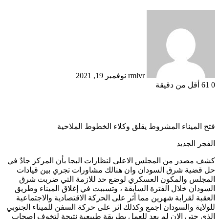
أرسل
بريدا
إلكترونيا
rmlvr
نوفمبر 19, 2021
0
61
أقل من دقيقة
فتح الميناء المشروط يقلق وكلاء الخطوط الملاحية
الفجر الجديد
كشف مصدر من المجلس الاعلى لنظارات البجا بأن المركز جادٌ في
حل قضية شرق السودان وان هنالك مشاورات تجري بين قيادات
المجلس والمكون العسكري لوضع حد للازمة التي ضربت شرق
السودان خلال الفترة السابقة ، وتسببت في إغلاق الميناء وطريق
العقبة لقرابة شهرين مما أثر على الحركة الاقتصادية والاجتماعية
للولاية والسودان اجمع وكذلك اثر على حركة السفن للميناء الجنوبي
الذي حتى الان لم يعد للعمل بطريقة طبيعية نتيجة لتخوف اصحاب