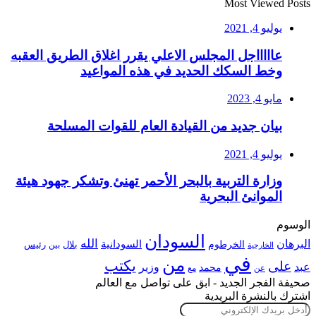
Most Viewed Posts
يوليو 4, 2021
عاااااجل المجلس الاعلي يقرر اغلاق الطريق العقبه
وخط السكك الحديد في هذه المواعيد
مايو 4, 2023
بيان جديد من القيادة العام للقوات المسلحة
يوليو 4, 2021
وزارة التربية بالبحر الأحمر تهنئ وتشكر جهود هيئة
الموانئ البحرية
الوسوم
السودان
الله
البرهان
السودانية
الخرطوم
رئيس
بلال
بين
الخارجية
في
من
يكتب
على
عبد
وزير
محمد
عن
مع
صحيفة الفجر الجديد - ابق على تواصل مع العالم
اشترك بالنشرة البريدية
أدخل