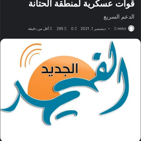
قوات عسكرية لمنطقة الحتانة
الدعم السريع
أرسل
rmlvr
ديسمبر 1, 2021
0
295
أقل من دقيقة
بريدا
إلكترونيا