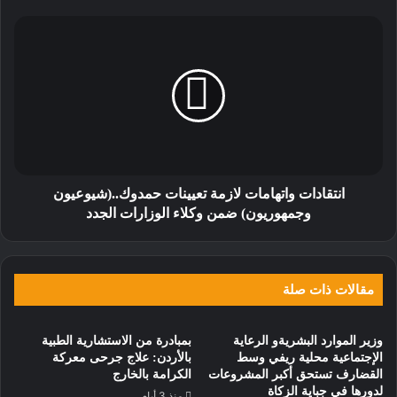
انتقادات واتهامات لازمة تعيينات حمدوك..(شيوعيون
وجمهوريون) ضمن وكلاء الوزارات الجدد
مقالات ذات صلة
وزير الموارد البشريةو الرعاية
بمبادرة من الاستشارية الطبية
الإجتماعية محلية ريفي وسط
بالأردن: علاج جرحى معركة
القضارف تستحق أكبر المشروعات
الكرامة بالخارج
لدورها في جباية الزكاة
منذ 3 أيام