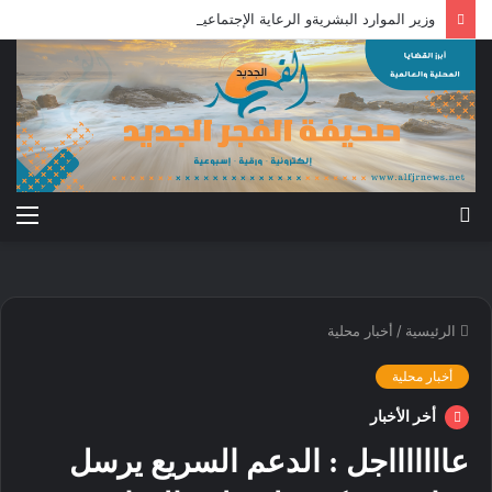
وزير الموارد البشريةو الرعاية الإجتماعية محلية ريفي وسط القضارف تستحق أكبر المشروعات لدورها في جباية الزكاة
بحث
الق
عن
الرئيسية
/
أخبار محلية
أخبار محلية
أخر الأخبار
عاااااااجل : الدعم السريع يرسل