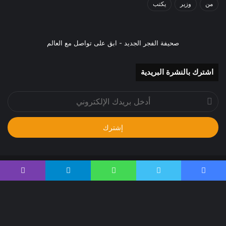
من
وزير
يكتب
صحيفة الفجر الجديد - ابق على تواصل مع العالم
اشترك بالنشرة البريدية
أدخل
بريدك
الإلكتروني
جميع الحقوق محفوظة 2024م
يسبوك
تويتر
واتساب
تيلقرام
ڤايبر
صحيفة الفجر الجديد - ابق على تواصل مع الحدث
الرئيسية
من نحن
إتصل بنا
سياسة الخصوصية
زر