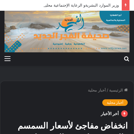
وزير الموارد البشريةو الرعاية الإجتماعية محلية ريفي وسط القضارف تستحق أكبر المشروعات لدورها في جباية الزكاة
بحث
الق
عن
الرئيسية
/
أخبار محلية
أخبار محلية
أخر الأخبار
انخفاض مفاجئ لأسعار السمسم