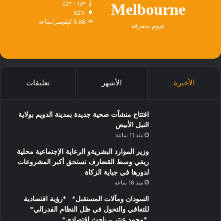
22º - 19º
Melbourne
62%
5.66 كيلومتر/ساعة
غيوم متفرقة
الأخيرة
الأشهر
تعليقات
افتتاح منشآت صحية جديدة بمدينة الدويم بولاية
النيل الأبيض
منذ 11 ساعة
وزير الموارد البشريةو الرعاية الإجتماعية محلية
ريفي وسط القضارف تستحق أكبر المشروعات
لدورها في جباية الزكاة
منذ 16 ساعة
السودان ومآلات المستقبل* *رؤية اقتصادية
للتعافي والتحول في ظل النظام الفدرالي*
*محمد عنتر – باحث اقتصادي*