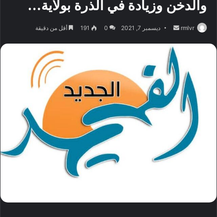
والدخن وزيادة في الذرة بولاية…
أرسل
rmlvr
ديسمبر 7, 2021
0
191
أقل من دقيقة
بريدا
إلكترونيا