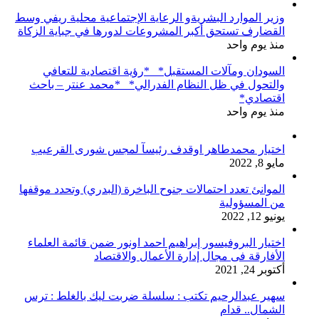
وزير الموارد البشريةو الرعاية الإجتماعية محلية ريفي وسط
القضارف تستحق أكبر المشروعات لدورها في جباية الزكاة
منذ يوم واحد
السودان ومآلات المستقبل* *رؤية اقتصادية للتعافي
والتحول في ظل النظام الفدرالي* *محمد عنتر – باحث
اقتصادي*
منذ يوم واحد
اختيار محمدطاهر اوقدف رئيسآ لمجس شورى القرعيب
مايو 8, 2022
الموانئ تعدد احتمالات جنوح الباخرة (البدري) وتحدد موقفها
من المسؤولية
يونيو 12, 2022
اختيار البروفيسور إبراهيم احمد اونور ضمن قائمة العلماء
الأفارقة فى مجال إدارة الأعمال والاقتصاد
أكتوبر 24, 2021
سهير عبدالرحيم تكتب : سلسلة ضربت ليك بالغلط : ترس
الشمال.. قدام