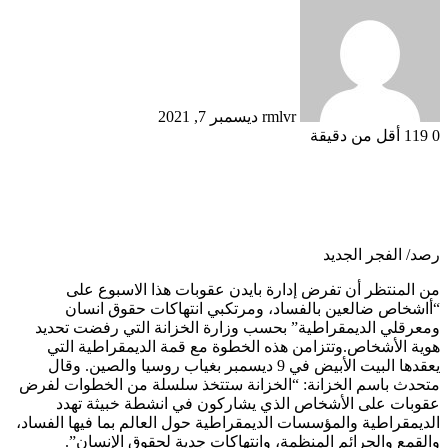
بريدا
إلكترونيا
rmlvr
ديسمبر 7, 2021
0
119
أقل من دقيقة
رصد/ الفجر الجديد
من المنتظر أن تفرض إدارة بايدن عقوبات هذا الاسبوع على
“أاشخاص ضالعين بالفساد، ومرتكبي انتهاكات حقوق انسان
ومعرقلي الديمقراطية” بحسب وزارة الخزانة التي رفضت تحديد
هوية الأشخاص.وتتزامن هذه الخطوة مع قمة الديمقراطية التي
يعقدها البيت الأبيض في 9 ديسمبر بغياب ‎روسيا والصين. ‏وقال
متحدث باسم الخزانة: “الخزانة ستتخذ سلسلة من الخطوات لفرض
عقوبات على الأشخاص الذي يشاركون في انشطة خبيثة تهدد
الديمقراطية والمؤسسات الديمقراطية حول العالم بما فيها الفساد،
والقمع والجرائم المنظمة، وانتهاكات جدية لحقوق الإنسان”.