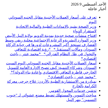
الأحد, أغسطس 9 2026
أخبار عاجلة
تعرف على أسعار العملات الأجنبية مقابل الجنيه السوداني
اليوم
وزير الصحة يشيد بالإمدادات الطبية والمالية الاتحادية
لاستقرار الدواء
افتتاح منشآت صحية جديدة بمدينة الدويم بولاية النيل الأبيض
وزير الموارد البشريةو الرعاية الإجتماعية محلية ريفي وسط
القضارف تستحق أكبر المشروعات لدورها في جباية الزكاة
السودان ومآلات المستقبل* *رؤية اقتصادية للتعافي
والتحول في ظل النظام الفدرالي* *محمد عنتر – باحث
اقتصادي*
أسعار العملات الأجنبية مقابل الجنيه السوداني اليوم السبت
السودان وشركاء التنمية: كيف تصبح الإدارة العامة للتمويل
الخارجي قاطرة التعافي الاقتصادي وإعادة بناء الدولة؟*
*محمد عنتر – باحث اقتصادي*
بمبادرة من الاستشارية الطبية بالأردن: علاج جرحى معركة
الكرامة بالخارج
تدشين خدمات المحول القومي
مباحث التموين والمستهلك تضبط مصنع عشوائي لـ “حبوب
التسمين” بنهر النيل
إضافة