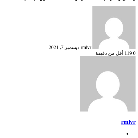
أرسل
بريدا
إلكترونيا
rmlvr
ديسمبر 7, 2021
0
119
أقل من دقيقة
rmlvr
موقع