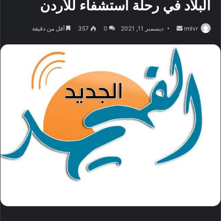
البلاد في رحلة استشفاء للأردن
أرسل
rmlvr
ديسمبر 11, 2021
0
357
أقل من دقيقة
بريدا
إلكترونيا