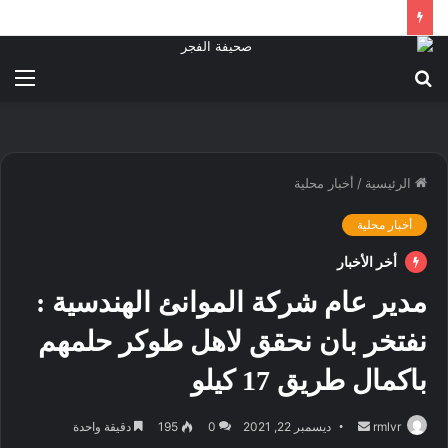
بحث
الق
عن
الرئيسية
/
أخبار محلية
أخبار محلية
أخر الأخبار
مدير عام شركة الموانئ الهندسية :
نفتخر بان نحقق لاهل طوكر حلمهم
باكمال طریق 17 کیلو
أرسل
rmlvr
ديسمبر 22, 2021
0
195
دقيقة واحدة