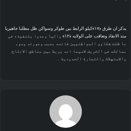
یذکر ان طرق ﴿١٧﴾کیلو الرابط بین طوکر وسواکن ظل مطلبا جاهیریا
منذ الانقاذ وتعاقب علی الولایه ﴿١٢﴾ والیا وعدوا بتنفیذه فی
ما ظلت شکاوی المواطنیین قائمه بسبب وعورته وسوء
مسالکه فی الخریف لاسیما انه یربط بین مناطق الانتاج
والاستهلاك والتجارة الحدودیة ۔