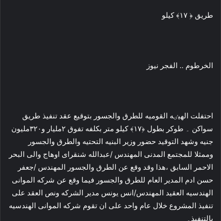
طریق ﴿ ١٧﴾ کیلو
الخرطوم .. الفجر نيوز
احتفلت الهیٸه القومیه للطرق والجسور بتوقیع عقد تنفیذ طریق
سواکن ۔ طوکر بطول ﴿١٧﴾ کیلو متر بکلفه تفوق ٢ملیار و٣٢٠ملیون
جنیه وشهد التوقید حضور وزیر البنیه التحتیه والطرق والجسور
وممثلا للمجتمع المدنی المهندس /عبدالله شنقرای اوهاج والی البحر
الاحمر السابق ،هذا وقد وقع عن الطرق والجسور المهندس /جعفر
حسن ادم المدیر العام للطرق والجسور فیما وقع عن شرکه الموانی
الهندسیه العقید المهندس/انس یونس مدیر الشرکه ونص العقد علی
تنفیذ المشروع خلال عام واحد علی ان تقوم شرکه الموانی الهندسیه
بالتنفیذ۔