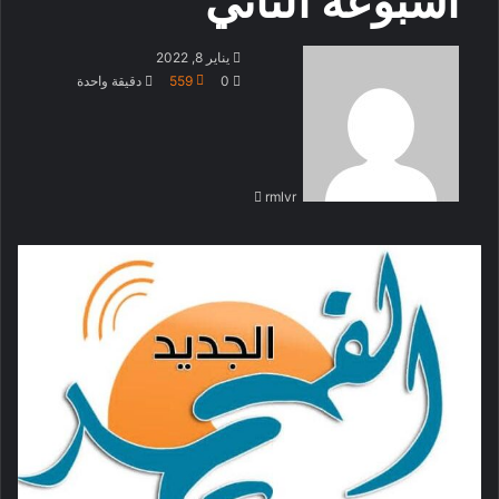
أسبوعه الثاني
أرسل
يناير 8, 2022
بريدا
0
559
دقيقة واحدة
إلكترونيا
rmlvr