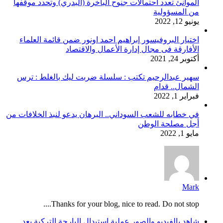
الموانئ تعدد احتمالات جنوح الباخرة (البدري) وتحدد موقفها
من المسؤولية
يونيو 12, 2022
اختيار البروفيسور إبراهيم احمد اونور ضمن قائمة العلماء
الأفارقة فى مجال إدارة الأعمال والاقتصاد
أكتوبر 24, 2021
سهير عبدالرحيم تكتب : سلسلة ضربت ليك بالغلط : ترس
الشمال.. قدام
فبراير 1, 2022
في خطابه للشعب السوداني.. البرهان يدعو لنبذ الخلافات من
أجل مصلحة الوطن
مايو 1, 2022
Mark
Thanks for your blog, nice to read. Do not stop....
شاهد بالفيديو والصور عملية استبدال البارجة التركية بعد