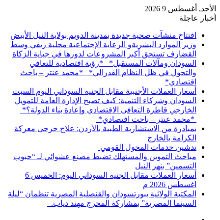
الأحد, أغسطس 9 2026
أخبار عاجلة
افتتاح منشآت صحية جديدة بمدينة الدويم بولاية النيل الأبيض
وزير الموارد البشريةو الرعاية الإجتماعية محلية ريفي وسط
القضارف تستحق أكبر المشروعات لدورها في جباية الزكاة
السودان ومآلات المستقبل* *رؤية اقتصادية للتعافي
والتحول في ظل النظام الفدرالي* *محمد عنتر – باحث
اقتصادي*
أسعار العملات الأجنبية مقابل الجنيه السوداني اليوم السبت
السودان وشركاء التنمية: كيف تصبح الإدارة العامة للتمويل
الخارجي قاطرة التعافي الاقتصادي وإعادة بناء الدولة؟*
*محمد عنتر – باحث اقتصادي*
بمبادرة من الاستشارية الطبية بالأردن: علاج جرحى معركة
الكرامة بالخارج
تدشين خدمات المحول القومي
مباحث التموين والمستهلك تضبط مصنع عشوائي لـ “حبوب
التسمين” بنهر النيل
أسعار العملات مقابل الجنيه السوداني اليوم: الخميس 6
اغسطس 2026 م
المكتبة الولائية ببورتسودان والقنصلية المصرية تنظمان “ليلة
السينما المصرية” بمشاركة المخرج مهند دياب. ​
إضافة