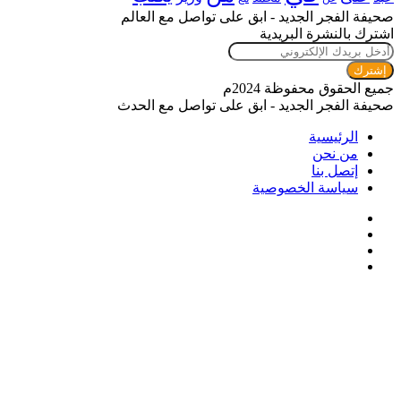
صحيفة الفجر الجديد - ابق على تواصل مع العالم
اشترك بالنشرة البريدية
أدخل
بريدك
الإلكتروني
جميع الحقوق محفوظة 2024م
صحيفة الفجر الجديد - ابق على تواصل مع الحدث
الرئيسية
من نحن
إتصل بنا
سياسة الخصوصية
فيسبوك
تويتر
يوتيوب
انستقرام
زر
تويتر
ڤايبر
تيلقرام
واتساب
فيسبوك
الذهاب
إلى
الأعلى