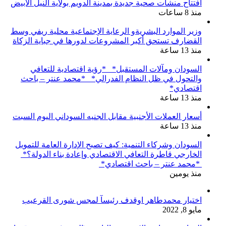
افتتاح منشآت صحية جديدة بمدينة الدويم بولاية النيل الأبيض
منذ 8 ساعات
وزير الموارد البشريةو الرعاية الإجتماعية محلية ريفي وسط
القضارف تستحق أكبر المشروعات لدورها في جباية الزكاة
منذ 13 ساعة
السودان ومآلات المستقبل* *رؤية اقتصادية للتعافي
والتحول في ظل النظام الفدرالي* *محمد عنتر – باحث
اقتصادي*
منذ 13 ساعة
أسعار العملات الأجنبية مقابل الجنيه السوداني اليوم السبت
منذ 13 ساعة
السودان وشركاء التنمية: كيف تصبح الإدارة العامة للتمويل
الخارجي قاطرة التعافي الاقتصادي وإعادة بناء الدولة؟*
*محمد عنتر – باحث اقتصادي*
منذ يومين
اختيار محمدطاهر اوقدف رئيسآ لمجس شورى القرعيب
مايو 8, 2022