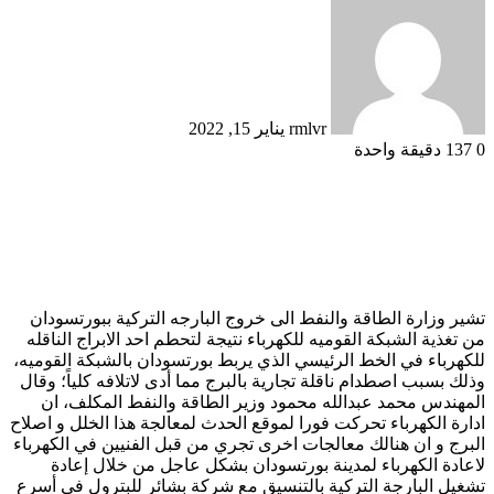
بريدا
إلكترونيا
rmlvr
يناير 15, 2022
0
137
دقيقة واحدة
تشير وزارة الطاقة والنفط الى خروج البارجه التركية ببورتسودان
من تغذية الشبكة القوميه للكهرباء نتيجة لتحطم احد الابراج الناقله
للكهرباء في الخط الرئيسي الذي يربط بورتسودان بالشبكة القوميه،
وذلك بسبب اصطدام ناقلة تجارية بالبرج مما أدى لاتلافه كلياً؛ وقال
المهندس محمد عبدالله محمود وزير الطاقة والنفط المكلف، ان
ادارة الكهرباء تحركت فورا لموقع الحدث لمعالجة هذا الخلل و اصلاح
البرج و ان هنالك معالجات اخرى تجري من قبل الفنيين في الكهرباء
لاعادة الكهرباء لمدينة بورتسودان بشكل عاجل من خلال إعادة
تشغيل البارجة التركية بالتنسيق مع شركة بشائر للبترول في أسرع