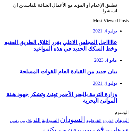
تطبيق الإعدام أو المؤبد مع الأعمال الشاقة للفاسدين ان
استشرا...
Most Viewed Posts
يوليو 4, 2021
عاااااجل المجلس الاعلي يقرر اغلاق الطريق العقبه
وخط السكك الحديد في هذه المواعيد
مايو 4, 2023
بيان جديد من القيادة العام للقوات المسلحة
يوليو 4, 2021
وزارة التربية بالبحر الأحمر تهنئ وتشكر جهود هيئة
الموانئ البحرية
الوسوم
السودان
الله
البرهان
السودانية
الخرطوم
رئيس
بلال
بين
الخارجية
في
من
يكتب
على
عبد
وزير
محمد
عن
مع