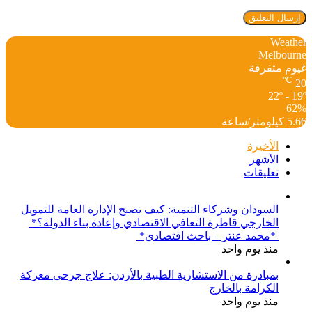
Weather
Melbourne
غيوم متفرقة
℃
20
22º - 19º
62%
5.66 كيلومتر/ساعة
الأخيرة
الأشهر
تعليقات
السودان وشركاء التنمية: كيف تصبح الإدارة العامة للتمويل
الخارجي قاطرة التعافي الاقتصادي وإعادة بناء الدولة؟*
*محمد عنتر – باحث اقتصادي*
منذ يوم واحد
بمبادرة من الاستشارية الطبية بالأردن: علاج جرحى معركة
الكرامة بالخارج
منذ يوم واحد