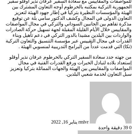
للمواصفات والمقاييس مع سعادة السفير عرفان نذير أوقلو سفير
الجمهورية التركية بمكتبه بالخرطوم أوجه التعاون المشترك بين
الهيئة والمؤسسات النظيرة بتركيا في إطار جهود الهيئة لتعزيز
التعاون الدولى في المجال وكشف الدكتور سامي بلة عن توقيع
مذكرة تفاهم بين الجانبين السوداني والتركي في مجال المواصفات
والمقاييس خلال الأيام القليلة المقبلة لجهة تسهيل حركة الصادرات
والواردات بين البلدين مشيدا بالدور التركي في دعم تأهيل وبناء
القدرات في مجال التقييس عبر مؤسسة التنسيق والتعاون التركية
(تكا) التي قدمت عدداً من البرامج التدريبية لمنسوبي الهيئة .
من جهته جدد سعادة السفير التركي بالخرطوم عرفان نذير أوقلو
إستعداد بلاده لتبادل الخبرات ورفع القدرات الفنية في مجال
المواصفات والمقاييس بين الهيئة والجهات المماثلة بتركيا وتعزيز
سبل التعاون لخدمة شعبي البلدين.
أرسل
بريدا
إلكترونيا
rmlvr
يناير 16, 2022
0
39
دقيقة واحدة