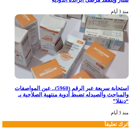
منذ 3 أيام
استجابة سريعة عبر الرقم (5960).. عين المواصفات
والمباحث والصيدله تضبط أدوية منتهية الصلاحية بـ
“دنقلا”
منذ 3 أيام
اترك تعليقاً