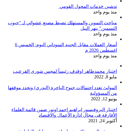
تدشين خدمات المحول القومي
منذ يوم واحد
مباحث التموين والمستهلك تضبط مصنع عشوائي لـ “حبوب
التسمين” بنهر النيل
منذ يوم واحد
أسعار العملات مقابل الجنيه السوداني اليوم: الخميس 6
اغسطس 2026 م
منذ يوم واحد
اختيار محمدطاهر اوقدف رئيسآ لمجس شورى القرعيب
مايو 8, 2022
الموانئ تعدد احتمالات جنوح الباخرة (البدري) وتحدد موقفها
من المسؤولية
يونيو 12, 2022
اختيار البروفيسور إبراهيم احمد اونور ضمن قائمة العلماء
الأفارقة فى مجال إدارة الأعمال والاقتصاد
أكتوبر 24, 2021