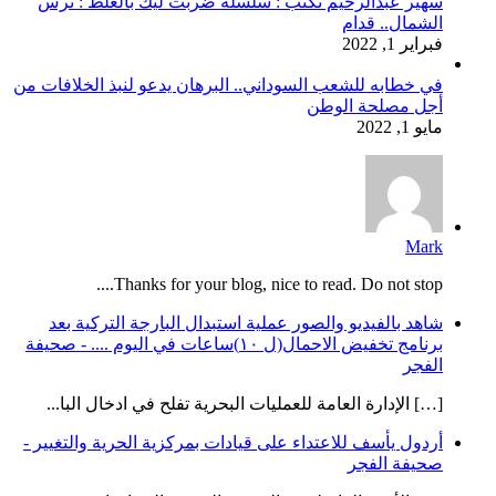
سهير عبدالرحيم تكتب : سلسلة ضربت ليك بالغلط : ترس
الشمال.. قدام
فبراير 1, 2022
في خطابه للشعب السوداني.. البرهان يدعو لنبذ الخلافات من
أجل مصلحة الوطن
مايو 1, 2022
Mark
Thanks for your blog, nice to read. Do not stop....
شاهد بالفيديو والصور عملية استبدال البارجة التركية بعد
برنامج تخفيض الاحمال(ل ١٠)ساعات في اليوم .... - صحيفة
الفجر
[…] الإدارة العامة للعمليات البحرية تفلح في ادخال البا...
أردول يأسف للاعتداء على قيادات بمركزية الحرية والتغيير -
صحيفة الفجر