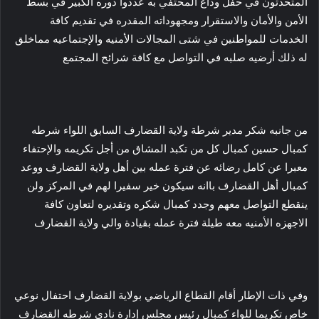
المتحدثون في حفل وداع المحتفي به عددوا دوره الكبير في بسط
الأمن والأمان والاستقرار ومجهوداته المقدره في تقديم كافة
الخدمات للمواطنين في شتى المجالات الأمنيه والإجتماعيه مماخلق
له ذلك أرضيه صلبه في التواصل مع كافة شرائح المجتمع
من جانبه شكر مدير شرطة ولاية القضارف السابق اللواء شرطه
كمبال حسين كمبال كل من تكبد المشاق من أجل تكريمه والإحتفاء
معبرا عن كامل رضائه عن فترة عمله بين أهل ولاية القضارف ووعد
كمبال أهل القضارف باانه سيكون خير سفيرا لهم في المركز ولن
ينقطع التواصل معهم وجدد كمبال شكره وتقديره لتعاون كافة
الاجهزه الأمنيه معه طيلة فترة عمله بقيادة والي ولاية القضارف
وفي ذات الإطار أقام القطاع الرياضي بولاية القضارف احتفال نوعي
خاص تكريما للواء كمبال رئيس مجلس إدارة نادي شرطه القضارف