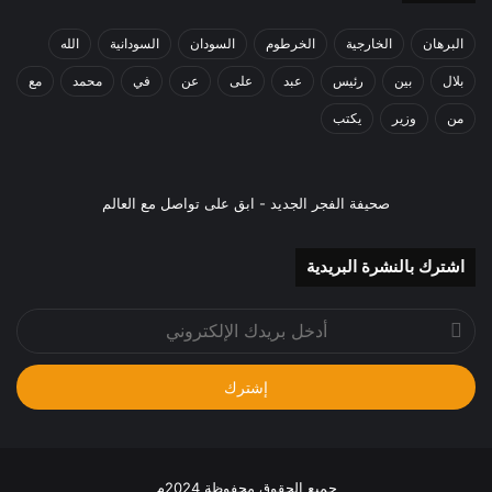
البرهان
الخارجية
الخرطوم
السودان
السودانية
الله
بلال
بين
رئيس
عبد
على
عن
في
محمد
مع
من
وزير
يكتب
صحيفة الفجر الجديد - ابق على تواصل مع العالم
اشترك بالنشرة البريدية
أدخل
بريدك
الإلكتروني
جميع الحقوق محفوظة 2024م