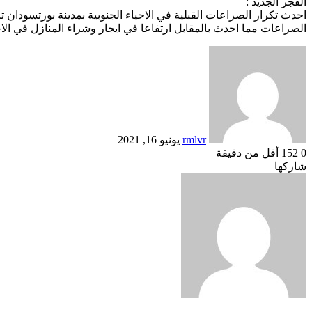
الفجر الجديد :
احدث تكرار الصراعات القبلية في الاحياء الجنوبية بمدينة بورتسودان
الصراعات مما احدث بالمقابل ارتفاعا في ايجار وشراء المنازل في الاحي
أرسل
بريدا
إلكترونيا
rmlvr
يونيو 16, 2021
0
152
أقل من دقيقة
Odnoklassniki
تويتر
بوكيت
لينكدإن
فيسبوك
بينتيريست
شاركها
Odnoklassniki
تويتر
بوكيت
طباعة
لينكدإن
فيسبوك
مشاركة
بينتيريست
عبر
البريد