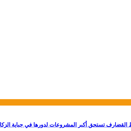
سط القضارف تستحق أكبر المشروعات لدورها في جباية الزكا