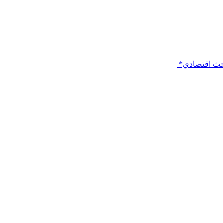
باحث اقتصادي*