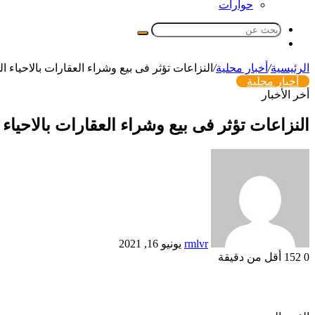
حوارات
بحث
مقال
عن
عشوائي
الرئيسية
/
أخبار محلية
/
النزاعات تؤثر فى بيع وشراء العقارات بالاحياء الج
أخبار محلية
أخر الأخبار
النزاعات تؤثر فى بيع وشراء العقارات بالاحياء ا
أرسل
بريدا
إلكترونيا
rmlvr
يونيو 16, 2021
0
152
أقل من دقيقة
Odnoklassniki
تويتر
بوكيت
لينكدإن
فيسبوك
بينتيريست