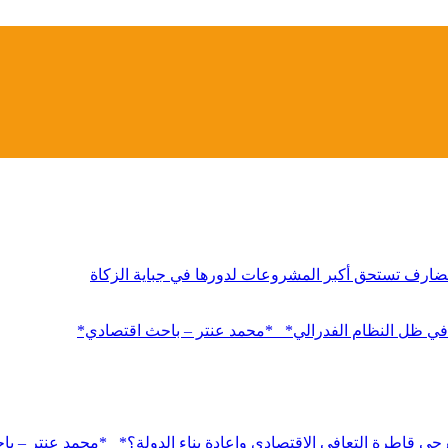
لقضارف تستحق أكبر المشروعات لدورها في جباية الزكاة
 في ظل النظام الفدرالي* *محمد عنتر – باحث اقتصادي*
خارجي قاطرة التعافي الاقتصادي وإعادة بناء الدولة؟* *محمد عنتر – 