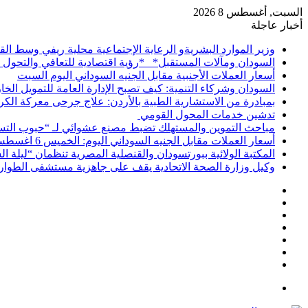
السبت, أغسطس 8 2026
أخبار عاجلة
وزير الموارد البشريةو الرعاية الإجتماعية محلية ريفي وسط ا
السودان ومآلات المستقبل* *رؤية اقتصادية للتعافي والتحول
أسعار العملات الأجنبية مقابل الجنيه السوداني اليوم السبت
السودان وشركاء التنمية: كيف تصبح الإدارة العامة للتمويل ال
بمبادرة من الاستشارية الطبية بالأردن: علاج جرحى معركة الكرا
تدشين خدمات المحول القومي
مباحث التموين والمستهلك تضبط مصنع عشوائي لـ “حبوب التسم
أسعار العملات مقابل الجنيه السوداني اليوم: الخميس 6 اغسطس 2026 م
المكتبة الولائية ببورتسودان والقنصلية المصرية تنظمان “ليلة ا
وكيل وزارة الصحة الاتحادية يقف على جاهزية مستشفى الطوارئ 
إضافة
مقال
عمود
تسجيل
عشوائي
جانبي
انستقرام
الدخول
يوتيوب
تويتر
فيسبوك
القائمة