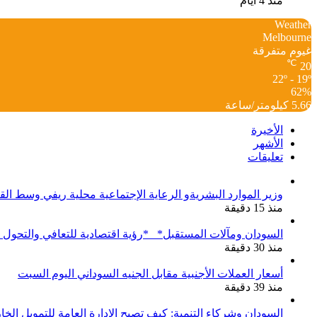
منذ 4 أيام
Weather
Melbourne
غيوم متفرقة
℃
20
22º - 19º
62%
5.66 كيلومتر/ساعة
الأخيرة
الأشهر
تعليقات
وزير الموارد البشريةو الرعاية الإجتماعية محلية ريفي وسط ا
منذ 15 دقيقة
السودان ومآلات المستقبل* *رؤية اقتصادية للتعافي والتحول
منذ 30 دقيقة
أسعار العملات الأجنبية مقابل الجنيه السوداني اليوم السبت
منذ 39 دقيقة
السودان وشركاء التنمية: كيف تصبح الإدارة العامة للتمويل ال