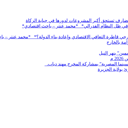
لقضارف تستحق أكبر المشروعات لدورها في جباية الزكاة
 في ظل النظام الفدرالي* *محمد عنتر – باحث اقتصادي*
خارجي قاطرة التعافي الاقتصادي وإعادة بناء الدولة؟* *محمد عنتر – 
مة بالخارج
ين” بنهر النيل
لسينما المصرية” بمشاركة المخرج مهند دياب. ​
بولاية الجزيرة