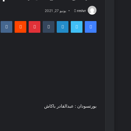
أرسل
rmlvr
يونيو 27, 2021
بريدا
فيسبوك
تويتر
لينكدإن
بينتيريست
إلكترونيا
بورتسودان : عبدالقادر باكاش