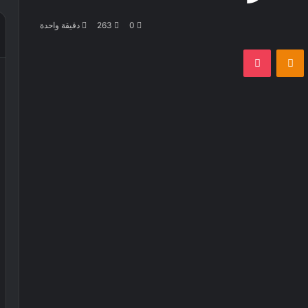
0
263
دقيقة واحدة
بوكيت
Odnoklassniki