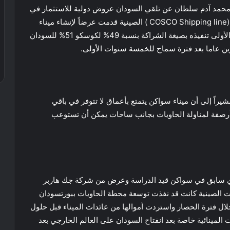
ور محمد آدم سلطان عن تلقي السودان عروض دولية للاستثمار في
مجال الموانئ، وقال اونور لــ (النورس نيوز ) إن شركة (COSCO Shipping line ) الصينية قدمت عرضاً لإنشاء ميناء
جديد على ساحل البحر الأحمر وتضمن العرض صيغتين الأولى تنفيذه بصيغة الشراكة بنسبة 49% لكوسكو 51% للسودان
ن عاما بعد فترة سماح للخمسة سنوات الأولى.
يراً إلى أن ميناء سواكن يتمتع بأعماق لا تتوفر في باقي
و 24 رصيفاً منها خمسة أرصفة لمناولة الحاويات بجانب ساحات يمكن أن تستوعب
 سابق في سواكن قيد الدراسة وعرض من شركة جك هاربر
كات الصينية كانت قد نفذت توسعة محطة الحاويات ببورتسودان
 خلال فترة الحصار واستردت أموالها من عائدات الميناء قبل حلول
المينائية خاصة بعد انفتاح السودان على العالم الخارجي بعد