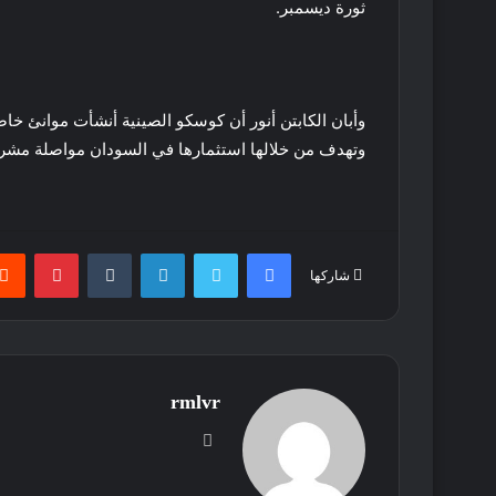
ثورة ديسمبر.
وتهدف من خلالها استثمارها في السودان مواصلة مشرو
فيسبوك
تويتر
لينكدإن
بينتير
شاركها
rmlvr
موقع
الويب