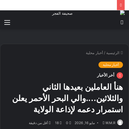
بحث
الق
عن
الرئيسية
/
أخبار محلية
أخبار محلية
أخر الأخبار
هنأ العاملين بعيدها الثاني
والثلاثين….والي البحر الأحمر يعلن
استمرار دعمه لإذاعة الولاية
أرسل
W.M.R
مايو 16, 2026
0
18
أقل من دقيقة