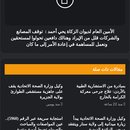
الأمين العام لديوان الزكاة يحي أحمد : توقف المصانع
والشركات قلل من الإيراد وهنالك دافعين تحولوا لمستحقين
ونعمل للمساهمة في إعادة الأمر إلى ما كان
مقالات ذات صلة
بمبادرة من الاستشارية الطبية
وكيل وزارة الصحة الاتحادية يقف
بالأردن: علاج جرحى معركة
على جاهزية مستشفى الطوارئ
الكرامة بالخارج
بولاية الجزيرة
منذ 22 ساعة
منذ يومين
وكيل وزارة الصحة الاتحادية يبدأ
استجابة سريعة عبر الرقم (5960)..
زيارة ميدانية إلى ولاية سنار ويتفقد
عين المواصفات والمباحث
مرضى الزائدة الدودية
والصيدله تضبط أدوية منتهية