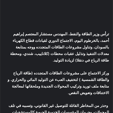
ترأس وزير الطاقة والنفط، المهندس مستشار المعتصم إبراهيم
أحمد، بالخرطوم اليوم، الاجتماع الدوري لقيادات قطاع الكهرباء
بالسودان، وتناول مشروعات الطاقات المتجدده ووجه بمتابعة
معدلات التنفيذ وتذليل عقبات محطات (كلاناييب، شندي، ومحطة
طاقة الرياح في دنقلا) لزيادة التوليد.
وركز الاجتماع على مشروعات الطاقات المتجدده (طاقة الرياح
والطاقة الشمسية ) لتخفيف العبء عن التوليد المائي والحراري. و
متابعة ملف توريد وتركيب المحولات الجديدة وملحقاتها لمعالجة
الاختناقات وتعويض النقص.
وحذر من المخاطر القاتلة للتوصيل غير القانوني، وتسببه في تلف
المحولات، وحرمان المؤسسات الخدمية الحيوية كالمستشفيات