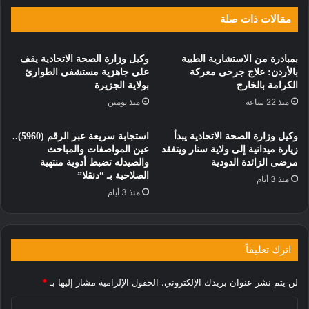
مقالات ذات صلة
بمبادرة من الاستشارية الطبية
وكيل وزارة الصحة الاتحادية يقف
بالأردن: علاج جرحى معركة
على جاهزية مستشفى الطوارئ
الكرامة بالخارج
بولاية الجزيرة
منذ 22 ساعة
منذ يومين
وكيل وزارة الصحة الاتحادية يبدأ
استجابة سريعة عبر الرقم (5960)..
زيارة ميدانية إلى ولاية سنار ويتفقد
عين المواصفات والمباحث
مرضى الزائدة الدودية
والصيدله تضبط أدوية منتهية
الصلاحية بـ “دنقلا”
منذ 3 أيام
منذ 3 أيام
اترك تعليقاً
لن يتم نشر عنوان بريدك الإلكتروني.
الحقول الإلزامية مشار إليها بـ
*
ا