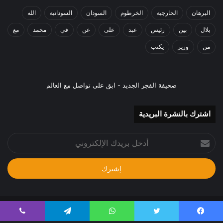
البرهان
الخارجية
الخرطوم
السودان
السودانية
الله
بلال
بين
رئيس
عبد
على
عن
في
محمد
مع
من
وزير
يكتب
صحيفة الفجر الجديد - ابق على تواصل مع العالم
اشترك بالنشرة البريدية
أدخل
بريدك
الإلكتروني
جميع الحقوق محفوظة 2024م
يسبوك
تويتر
واتساب
تيلقرام
ڤايبر