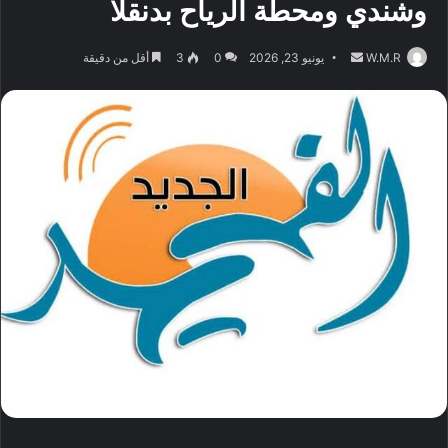
وشندي ومحطة الرياح بدنقلا
أرسل
W.M.R
يونيو 23, 2026
0
3
أقل من دقيقة
بريدا
إلكترونيا