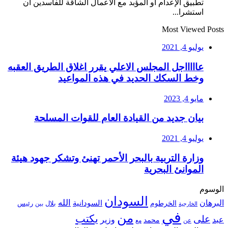
تطبيق الإعدام أو المؤبد مع الأعمال الشاقة للفاسدين ان
استشرا...
Most Viewed Posts
يوليو 4, 2021
عاااااجل المجلس الاعلي يقرر اغلاق الطريق العقبه
وخط السكك الحديد في هذه المواعيد
مايو 4, 2023
بيان جديد من القيادة العام للقوات المسلحة
يوليو 4, 2021
وزارة التربية بالبحر الأحمر تهنئ وتشكر جهود هيئة
الموانئ البحرية
الوسوم
السودان
الله
البرهان
السودانية
الخرطوم
رئيس
بلال
بين
الخارجية
في
من
يكتب
على
عبد
وزير
محمد
عن
مع