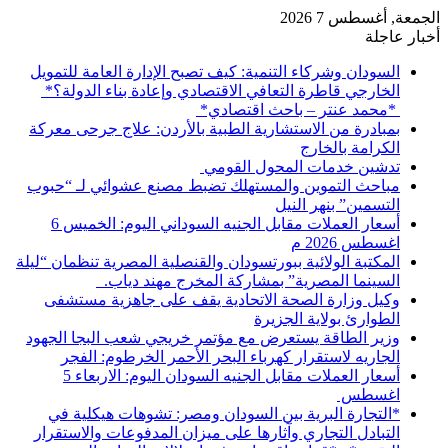
الجمعة, أغسطس 7 2026
أخبار عاجلة
السودان وشركاء التنمية: كيف تصبح الإدارة العامة للتمويل
الخارجي قاطرة التعافي الاقتصادي وإعادة بناء الدولة؟*
*محمد عنتر – باحث اقتصادي*
بمبادرة من الاستشارية الطبية بالأردن: علاج جرحى معركة
الكرامة بالخارج
تدشين خدمات المحول القومي
مباحث التموين والمستهلك تضبط مصنع عشوائي لـ “حبوب
التسمين” بنهر النيل
أسعار العملات مقابل الجنيه السوداني اليوم: الخميس 6
اغسطس 2026 م
المكتبة الولائية ببورتسودان والقنصلية المصرية تنظمان “ليلة
السينما المصرية” بمشاركة المخرج مهند دياب. ​
وكيل وزارة الصحة الاتحادية يقف على جاهزية مستشفى
الطوارئ بولاية الجزيرة
وزير الطاقة يستعرض مع مؤتمر خريجي شعب البجا الجهود
الجاريه لاستقرار كهرباء البحر الأحمر الخرطوم: الفجر
أسعار العملات مقابل الجنيه السودان اليوم: الاربعاء 5
اغسطس
*التجارة البرية بين السودان ومصر: تشوهات هيكلية في
التبادل التجاري وآثارها على ميزان المدفوعات والاستقرار