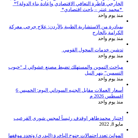
الخارجي قاطرة التعافي الاقتصادي وإعادة بناء الدولة؟*
*محمد عنتر – باحث اقتصادي*
منذ يوم واحد
بمبادرة من الاستشارية الطبية بالأردن: علاج جرحى معركة
الكرامة بالخارج
منذ يوم واحد
تدشين خدمات المحول القومي
منذ يوم واحد
مباحث التموين والمستهلك تضبط مصنع عشوائي لـ “حبوب
التسمين” بنهر النيل
منذ يوم واحد
أسعار العملات مقابل الجنيه السوداني اليوم: الخميس 6
اغسطس 2026 م
منذ يوم واحد
اختيار محمدطاهر اوقدف رئيسآ لمجس شورى القرعيب
مايو 8, 2022
الموانئ تعدد احتمالات جنوح الباخرة (البدري) وتحدد موقفها