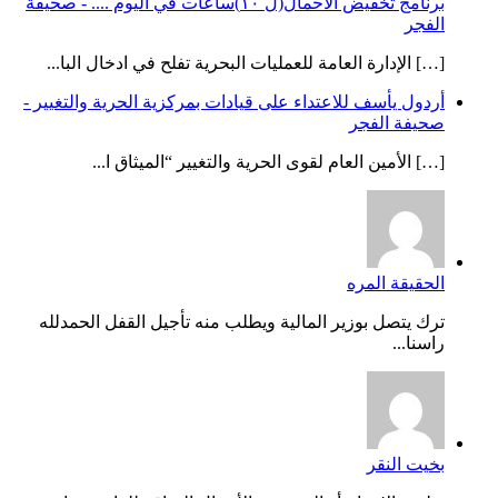
برنامج تخفيض الاحمال(ل ١٠)ساعات في اليوم .... - صحيفة
الفجر
[…] الإدارة العامة للعمليات البحرية تفلح في ادخال البا...
أردول يأسف للاعتداء على قيادات بمركزية الحرية والتغيير -
صحيفة الفجر
[…] الأمين العام لقوى الحرية والتغيير “الميثاق ا...
الحقيقة المره
ترك يتصل بوزير المالية ويطلب منه تأجيل القفل الحمدلله
راسنا...
بخيت النقر