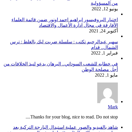
من المسؤولية
يونيو 12, 2022
اختيار البروفيسور إبراهيم احمد اونور ضمن قائمة العلماء
الأفارقة فى مجال إدارة الأعمال والاقتصاد
أكتوبر 24, 2021
سهير عبدالرحيم تكتب : سلسلة ضربت ليك بالغلط : ترس
الشمال.. قدام
فبراير 1, 2022
في خطابه للشعب السوداني.. البرهان يدعو لنبذ الخلافات من
أجل مصلحة الوطن
مايو 1, 2022
Mark
Thanks for your blog, nice to read. Do not stop....
شاهد بالفيديو والصور عملية استبدال البارجة التركية بعد