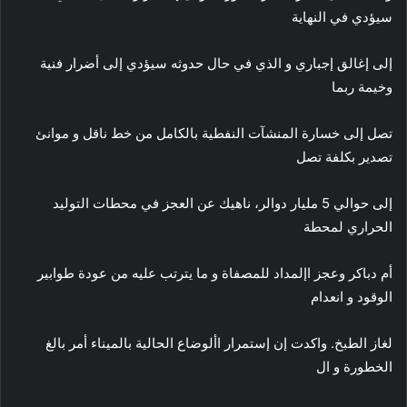
سيؤدي في النهاية
إلى إغالق إجباري و الذي في حال حدوثه سيؤدي إلى أضرار فنية
وخيمة ربما
تصل إلى خسارة المنشآت النفطية بالكامل من خط ناقل و موانئ
تصدير بكلفة تصل
إلى حوالي 5 مليار دوالر، ناهيك عن العجز في محطات التوليد
الحراري لمحطة
أم دباكر وعجز اإلمداد للمصفاة و ما يترتب عليه من عودة طوابير
الوقود و انعدام
لغاز الطبخ. واكدت إن إستمرار األوضاع الحالية بالميناء أمر بالغ
الخطورة و ال