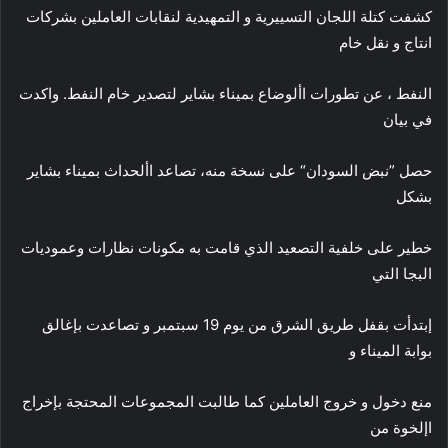
كشفت كتلة اللجان التسييرية و التمهيدية لنقابات العاملين بشركات
انتاج و نقل خام
النفط ، عن تطورات األوضاع بميناء بشاير لتصدير خام النفط. واكدت
في بيان
حصل ”نبض السودان“ على نسخة منه، تصاعد األحداث بميناء بشاير
بشكل
خطير على خلفية التصعيد الذي قامت به مكونات نظارات وعموديات
البجا التي
إبتدأت بقفل طريق الشرق من يوم 19 سبتمبر و تصاعدت بإغالق
بوابة الميناء و
منع دخول و خروج العاملين كما طالبت المجموعات المحتجة بإخراج
اإلخوة من