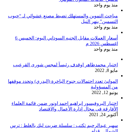
منذ يوم واحد
مباحث التموين والمستهلك تضبط مصنع عشوائي لـ “حبوب
التسمين” بنهر النيل
منذ يوم واحد
أسعار العملات مقابل الجنيه السوداني اليوم: الخميس 6
اغسطس 2026 م
منذ يوم واحد
اختيار محمدطاهر اوقدف رئيسآ لمجس شورى القرعيب
مايو 8, 2022
الموانئ تعدد احتمالات جنوح الباخرة (البدري) وتحدد موقفها
من المسؤولية
يونيو 12, 2022
اختيار البروفيسور إبراهيم احمد اونور ضمن قائمة العلماء
الأفارقة فى مجال إدارة الأعمال والاقتصاد
أكتوبر 24, 2021
سهير عبدالرحيم تكتب : سلسلة ضربت ليك بالغلط : ترس
الشمال.. قدام