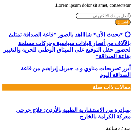
Lorem ipsum dolor sit amet, consectetur.
أدخل
بريدك
الإلكتروني
⭕ *يحدث الآن* شااااهد بالصور *قاعة الصداقة تمتلئ
بالآلاف من أنصار قيادات سياسية وحركات مسلحة
لحضور حفل التوقيع على الميثاق الوطني للحرية والتغيير
بقاعة الصداقة*
أبرز تصريحات مناوي و د. جبريل إبراهيم من قاعة
الصداقة اليوم
مقالات ذات صلة
بمبادرة من الاستشارية الطبية بالأردن: علاج جرحى
معركة الكرامة بالخارج
منذ 22 ساعة