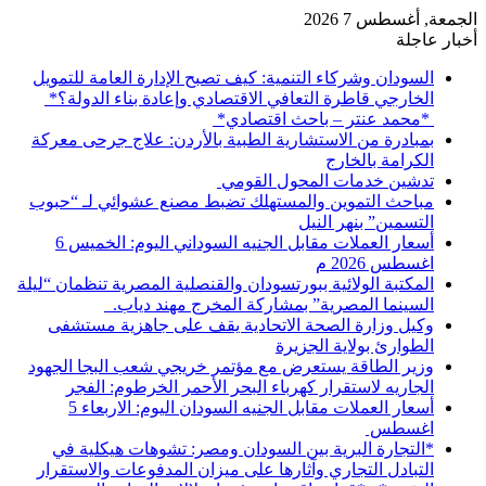
الجمعة, أغسطس 7 2026
أخبار عاجلة
السودان وشركاء التنمية: كيف تصبح الإدارة العامة للتمويل
الخارجي قاطرة التعافي الاقتصادي وإعادة بناء الدولة؟*
*محمد عنتر – باحث اقتصادي*
بمبادرة من الاستشارية الطبية بالأردن: علاج جرحى معركة
الكرامة بالخارج
تدشين خدمات المحول القومي
مباحث التموين والمستهلك تضبط مصنع عشوائي لـ “حبوب
التسمين” بنهر النيل
أسعار العملات مقابل الجنيه السوداني اليوم: الخميس 6
اغسطس 2026 م
المكتبة الولائية ببورتسودان والقنصلية المصرية تنظمان “ليلة
السينما المصرية” بمشاركة المخرج مهند دياب. ​
وكيل وزارة الصحة الاتحادية يقف على جاهزية مستشفى
الطوارئ بولاية الجزيرة
وزير الطاقة يستعرض مع مؤتمر خريجي شعب البجا الجهود
الجاريه لاستقرار كهرباء البحر الأحمر الخرطوم: الفجر
أسعار العملات مقابل الجنيه السودان اليوم: الاربعاء 5
اغسطس
*التجارة البرية بين السودان ومصر: تشوهات هيكلية في
التبادل التجاري وآثارها على ميزان المدفوعات والاستقرار