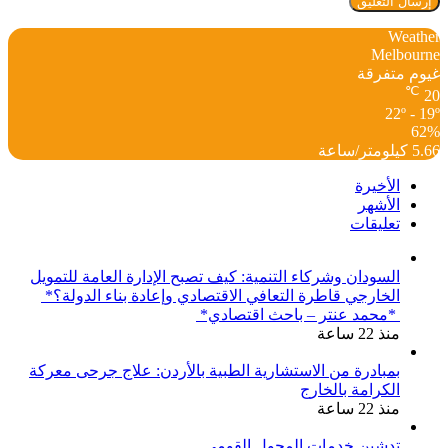
Weather
Melbourne
غيوم متفرقة
℃
20
22º - 19º
62%
5.66 كيلومتر/ساعة
الأخيرة
الأشهر
تعليقات
السودان وشركاء التنمية: كيف تصبح الإدارة العامة للتمويل
الخارجي قاطرة التعافي الاقتصادي وإعادة بناء الدولة؟*
*محمد عنتر – باحث اقتصادي*
منذ 22 ساعة
بمبادرة من الاستشارية الطبية بالأردن: علاج جرحى معركة
الكرامة بالخارج
منذ 22 ساعة
تدشين خدمات المحول القومي