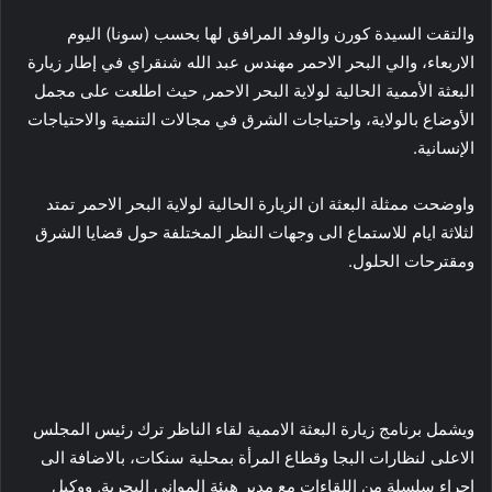
والتقت السيدة كورن والوفد المرافق لها بحسب (سونا) اليوم
الاربعاء، والي البحر الاحمر مهندس عبد الله شنقراي في إطار زيارة
البعثة الأممية الحالية لولاية البحر الاحمر, حيث اطلعت على مجمل
الأوضاع بالولاية، واحتياجات الشرق في مجالات التنمية والاحتياجات
الإنسانية.
واوضحت ممثلة البعثة ان الزيارة الحالية لولاية البحر الاحمر تمتد
لثلاثة ايام للاستماع الى وجهات النظر المختلفة حول قضايا الشرق
ومقترحات الحلول.
ويشمل برنامج زيارة البعثة الاممية لقاء الناظر ترك رئيس المجلس
الاعلى لنظارات البجا وقطاع المرأة بمحلية سنكات، بالاضافة الى
اجراء سلسلة من اللقاءات مع مدير هيئة المواني البحرية, ووكيل