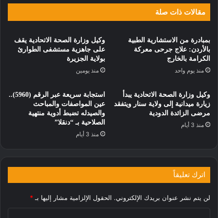
مقالات ذات صلة
بمبادرة من الاستشارية الطبية
وكيل وزارة الصحة الاتحادية يقف
بالأردن: علاج جرحى معركة
على جاهزية مستشفى الطوارئ
الكرامة بالخارج
بولاية الجزيرة
منذ يوم واحد
منذ يومين
وكيل وزارة الصحة الاتحادية يبدأ
استجابة سريعة عبر الرقم (5960)..
زيارة ميدانية إلى ولاية سنار ويتفقد
عين المواصفات والمباحث
مرضى الزائدة الدودية
والصيدله تضبط أدوية منتهية
الصلاحية بـ “دنقلا”
منذ 3 أيام
منذ 3 أيام
اترك تعليقاً
لن يتم نشر عنوان بريدك الإلكتروني.
الحقول الإلزامية مشار إليها بـ
*
ا