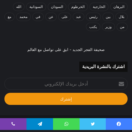
البرهان
الخارجية
الخرطوم
السودان
السودانية
الله
بلال
بين
رئيس
عبد
على
عن
في
محمد
مع
من
وزير
يكتب
صحيفة الفجر الجديد - ابق على تواصل مع العالم
اشترك بالنشرة البريدية
أدخل
بريدك
الإلكتروني
جميع الحقوق محفوظة 2024م
يسبوك
تويتر
واتساب
تيلقرام
ڤايبر