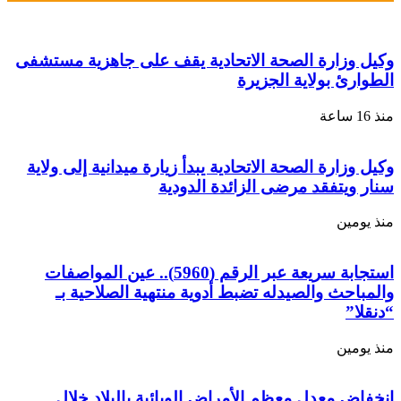
وكيل وزارة الصحة الاتحادية يقف على جاهزية مستشفى
الطوارئ بولاية الجزيرة
منذ 16 ساعة
وكيل وزارة الصحة الاتحادية يبدأ زيارة ميدانية إلى ولاية
سنار ويتفقد مرضى الزائدة الدودية
منذ يومين
استجابة سريعة عبر الرقم (5960).. عين المواصفات
والمباحث والصيدله تضبط أدوية منتهية الصلاحية بـ
“دنقلا”
منذ يومين
انخفاض معدل معظم الأمراض الوبائية بالبلاد خلال