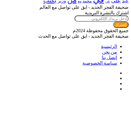
يكتب
على
عبد
وزير
محمد
عن
مع
صحيفة الفجر الجديد - ابق على تواصل مع العالم
اشترك بالنشرة البريدية
أدخل
بريدك
الإلكتروني
جميع الحقوق محفوظة 2024م
صحيفة الفجر الجديد - ابق على تواصل مع الحدث
الرئيسية
من نحن
إتصل بنا
سياسة الخصوصية
فيسبوك
تويتر
يوتيوب
انستقرام
زر
تويتر
ڤايبر
تيلقرام
واتساب
فيسبوك
الذهاب
إلى
الأعلى