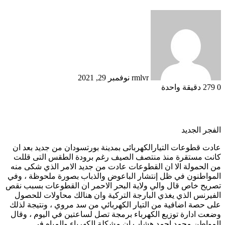
أرسل
بريدا
إلكترونيا
rmlvr
نوفمبر 29, 2021
0
279
دقيقة واحدة
الفجر الجديد
عادت قطوعات التيارالكهربائى بمدينة بورتسودان من جديد بعد ان
كانت مستقرة منذ منتصف الصيف رغم برودة الطقس التى قللت
من الحمولة الا ان القطوعات عادت من جديد الامر الذي شكى منه
المواطنون في ظل إنتشار الباعوض والذباب بصورة ملحوظة ، وفي
تصريح خاص قال والي ولاية البحر الاحمر ان القطوعات بسبب نقص
الفيرنس الذي يغذي البارجة التركية وان هنالك محاولات للحصول
على حصة اضافية من التيار الكهربائي من سد مروي ، ونتيجة لذلك
وضعت ادارة توزيع الكهرباء برمجة تصل لساعتين في اليوم ، وقال
المواطن محمد احمد هشاب ان مشكلة الكهرباء والمياه في