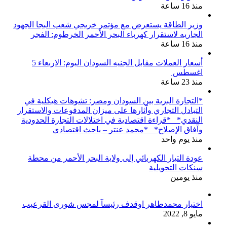
منذ 16 ساعة
وزير الطاقة يستعرض مع مؤتمر خريجي شعب البجا الجهود
الجاريه لاستقرار كهرباء البحر الأحمر الخرطوم: الفجر
منذ 16 ساعة
أسعار العملات مقابل الجنيه السودان اليوم: الاربعاء 5
اغسطس
منذ 23 ساعة
*التجارة البرية بين السودان ومصر: تشوهات هيكلية في
التبادل التجاري وآثارها على ميزان المدفوعات والاستقرار
النقدي* *قراءة اقتصادية في اختلالات التجارة الحدودية
وآفاق الإصلاح* *محمد عنتر – باحث اقتصادي
منذ يوم واحد
عودة التيار الكهربائي إلى ولاية البحر الأحمر من محطة
سنكات التحويلية
منذ يومين
اختيار محمدطاهر اوقدف رئيسآ لمجس شورى القرعيب
مايو 8, 2022