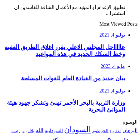
تطبيق الإعدام أو المؤبد مع الأعمال الشاقة للفاسدين ان
استشرا...
Most Viewed Posts
يوليو 4, 2021
عاااااجل المجلس الاعلي يقرر اغلاق الطريق العقبه
وخط السكك الحديد في هذه المواعيد
مايو 4, 2023
بيان جديد من القيادة العام للقوات المسلحة
يوليو 4, 2021
وزارة التربية بالبحر الأحمر تهنئ وتشكر جهود هيئة
الموانئ البحرية
الوسوم
السودان
الله
البرهان
السودانية
الخرطوم
رئيس
بلال
بين
الخارجية
في
من