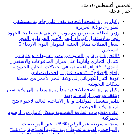
الخميس, أغسطس 6 2026
أخبار عاجلة
وكيل وزارة الصحة الاتحادية يقف على جاهزية مستشفى
الطوارئ بولاية الجزيرة
وزير الطاقة يستعرض مع مؤتمر خريجي شعب البجا الجهود
الجاريه لاستقرار كهرباء البحر الأحمر الخرطوم: الفجر
أسعار العملات مقابل الجنيه السودان اليوم: الاربعاء 5
اغسطس
*التجارة البرية بين السودان ومصر: تشوهات هيكلية في
التبادل التجاري وآثارها على ميزان المدفوعات والاستقرار
النقدي* *قراءة اقتصادية في اختلالات التجارة الحدودية
وآفاق الإصلاح* *محمد عنتر – باحث اقتصادي
عودة التيار الكهربائي إلى ولاية البحر الأحمر من محطة
سنكات التحويلية
وكيل وزارة الصحة الاتحادية يبدأ زيارة ميدانية إلى ولاية سنار
ويتفقد مرضى الزائدة الدودية
تدابير بتشغيل المولدات و ابار الانتاجية العاليه لاحتواء شح
المياه بولاية الخرطوم
إعفاء منظومات الطاقة الشمسية بشكل كامل من الرسوم
الجمركية
استجابة سريعة عبر الرقم (5960).. عين المواصفات
والمباحث والصيدله تضبط أدوية منتهية الصلاحية بـ “دنقلا”