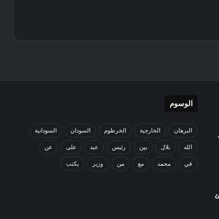
الوسوم
البرهان
الخارجية
الخرطوم
السودان
السودانية
الله
بلال
بين
رئيس
عبد
على
عن
في
محمد
مع
من
وزير
يكتب
ئ