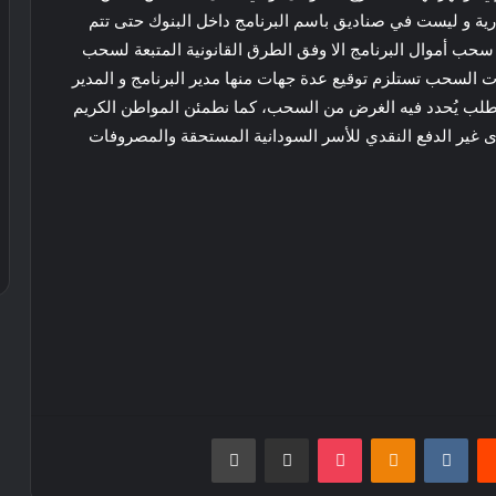
ية و ليست في صناديق باسم البرنامج داخل البنوك حتى تتم
 سحب أموال البرنامج الا وفق الطرق القانونية المتبعة لسحب
 السحب تستلزم توقيع عدة جهات منها مدير البرنامج و المدير
م طلب يُحدد فيه الغرض من السحب، كما نطمئن المواطن الكريم
رى غير الدفع النقدي للأسر السودانية المستحقة والمصروفات
يست
بوكيت
Odnoklassniki
مشاركة عبر البريد
طباعة