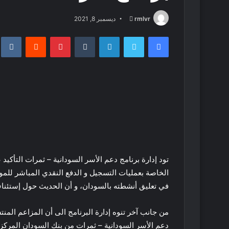
أرسل
rmlvr
ديسمبر 8, 2021
بريدا
فيسبوك
تويتر
لينكدإن
بينتيريست
إلكترونيا
تود إدارة برنامج دعم الأسر السودانية – ثمرات التأكي
الخاصة بعمليات التسجيل و الدفع النقدي المباشر للمو
في تعليق أنشطته بالسودان، و أن الحديث حول إستئنا
من جانب آخر تنوه إدارة البرنامج الى أن المزاعم الم
دعم الأسر السودانية – ثمرات من بنك السودان المركزي