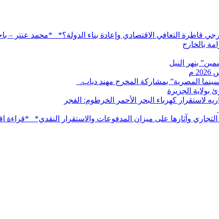
خارجي قاطرة التعافي الاقتصادي وإعادة بناء الدولة؟* *محمد عنتر – 
مة بالخارج
ين” بنهر النيل
لسينما المصرية” بمشاركة المخرج مهند دياب. ​
بولاية الجزيرة
ه لاستقرار كهرباء البحر الأحمر الخرطوم: الفجر
 التجاري وآثارها على ميزان المدفوعات والاستقرار النقدي* *قراءة اق