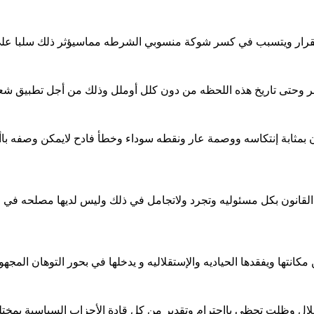
قرار ويتسبب في كسر شوكة منسوبي الشرطه مماسيؤثر ذلك سلبا على أ
بر وحتى تاريخ هذه اللحظه من دون كلل أوملل وذلك من أجل تطبيق 
ثابة إنتكاسه ووصمة عار ونقطه سوداء وخطأ فادح لايمكن وصفه باأغ
القانون بكل مسئوليه وتجرد ولاتجامل في ذلك وليس لديها مصلحه في ا
تها ويفقدها الحياديه والإستقلاليه و يدخلها في بحور التوهان المجه
لال وظلت تحظى باإحترام وتقدير من كل قادة الأحزاب السياسية بمخ