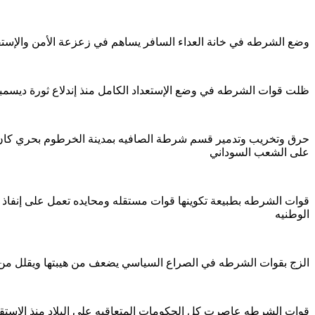
وضع الشرطه في خانة العداء السافر يساهم في زعزعة الأمن والإست
ظلت قوات الشرطه في وضع الإستعداد الكامل منذ إندلاع ثورة ديسم
حرق وتخريب وتدمير قسم شرطة الصافيه بمدينة الخرطوم بحري كان بم
على الشعب السوداني
قوات الشرطه بطبيعة تكوينها قوات مستقله ومحايده تعمل على إنفاذ 
الوطنيه
الزج بقوات الشرطه في الصراع السياسي يضعف من هيبتها ويقلل من مكان
قوات الشرطه عاصرت كل الحكومات المتعاقبه على البلاد منذ الإستق