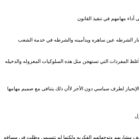
داء مهامهم في تنفيذ القانون
شعار الشرطه عين ساهره ويدأمينه والشرطه في خدمة الشعب
لظ المفردات التي تستهجن مثل هذه السلوكيات المعزوله والدخيله
لإنحياز لطرف سياسي دون الأخر لاأن ذلك يتنافى مع صميم مهامها
ول
تلف مشاربهم وتوجهاتهم الفكريه ولكنها لم تتسيس وظلت في مسافه