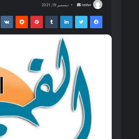
أرسل
rmlvr
ديسمبر 19, 2021
بريدا
فيسبوك
تويتر
لينكدإن
بينتيريست
إلكترونيا