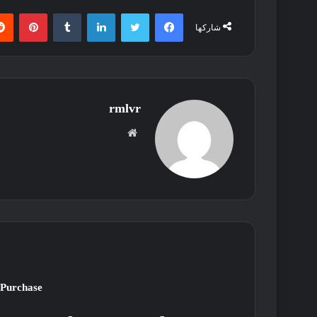
فيسبوك
تويتر
لينكدإن
بينتي
شاركها
rmlvr
موقع
الويب
 Purchase