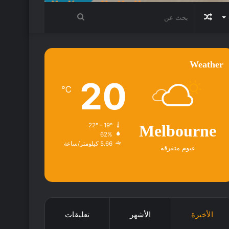
مقال
بحث
عشوائي
عن
Weather
20
℃
22º - 19º
Melbourne
62%
5.66 كيلومتر/ساعة
غيوم متفرقة
الأخيرة
الأشهر
تعليقات